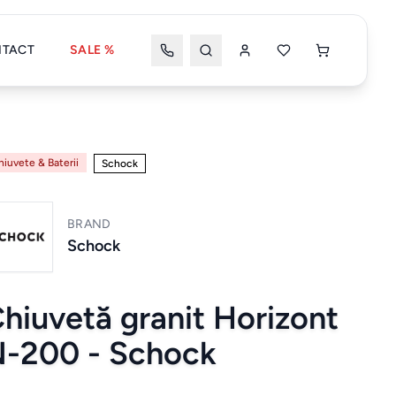
TACT
SALE %
Wishlist
Coșul meu
hiuvete & Baterii
Schock
BRAND
Coșul tău este gol
Schock
hiuvetă granit Horizont
Wishlist
Wishlist nou
-200 - Schock