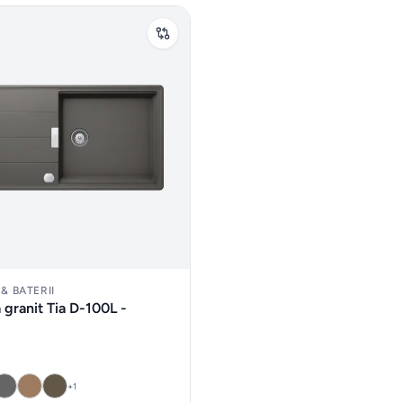
& BATERII
 granit Tia D-100L -
+
1