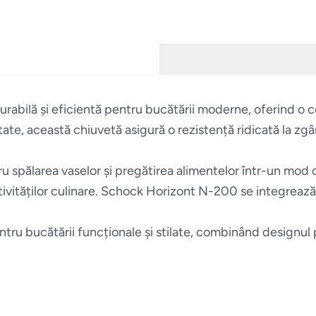
urabilă și eficientă pentru bucătării moderne, oferind o c
ate, această chiuvetă asigură o rezistență ridicată la zgâr
u spălarea vaselor și pregătirea alimentelor într-un mod
 activităților culinare. Schock Horizont N-200 se integrea
tru bucătării funcționale și stilate, combinând designul p