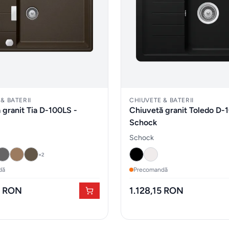
& BATERII
CHIUVETE & BATERII
 granit Tia D-100LS -
Chiuvetă granit Toledo D-
Schock
Schock
+
2
dă
Precomandă
7 RON
1.128,15 RON