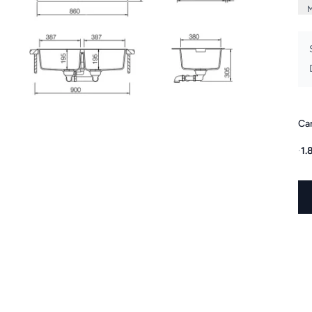
Can
·
1.