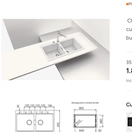
P
Ch
cu
bu
es
35
1
Inc
Cu