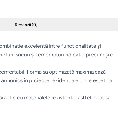
Recenzii (
0
)
ombinație excelentă între funcționalitate și
ieturi, șocuri și temperaturi ridicate, precum și o
 confortabil. Forma sa optimizată maximizează
ză armonios în proiecte rezidențiale unde estetica
ractic cu materialele rezistente, astfel încât să