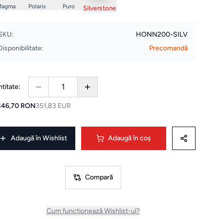
Magma
Polaris
Puro
Silverstone
SKU:
HONN200-SILV
Disponibilitate:
Precomandă
1
titate:
846,70 RON
351,83 EUR
Adaugă în Wishlist
Adaugă în coș
Compară
Cum funcționează Wishlist-ul?