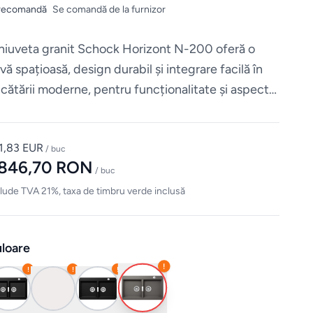
recomandă
Se comandă de la furnizor
iuveta granit Schock Horizont N-200 oferă o
vă spațioasă, design durabil și integrare facilă în
cătării moderne, pentru funcționalitate și aspect
tetic.
1,83 EUR
/ buc
.846,70 RON
/ buc
lude TVA 21%, taxa de timbru verde inclusă
loare
!
!
!
!