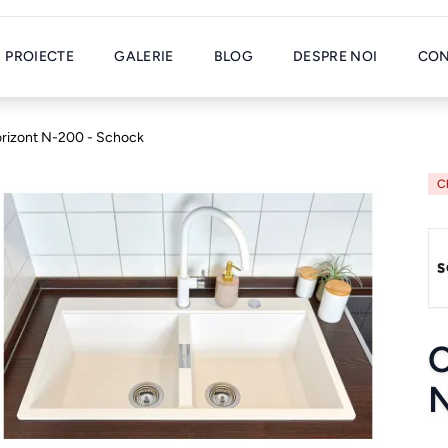
PROIECTE
GALERIE
BLOG
DESPRE NOI
CON
orizont N-200 - Schock
C
C
N