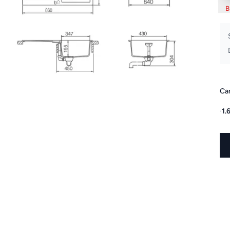
B
Can
·
1.