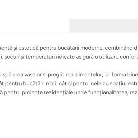
cientă și estetică pentru bucătării moderne, combinând du
 șocuri și temperaturi ridicate asigură o utilizare conforta
spălarea vaselor și pregătirea alimentelor, iar forma bin
pentru bucătării mari, cât și pentru cele cu spațiu restr
 pentru proiecte rezidențiale unde funcționalitatea, rezi