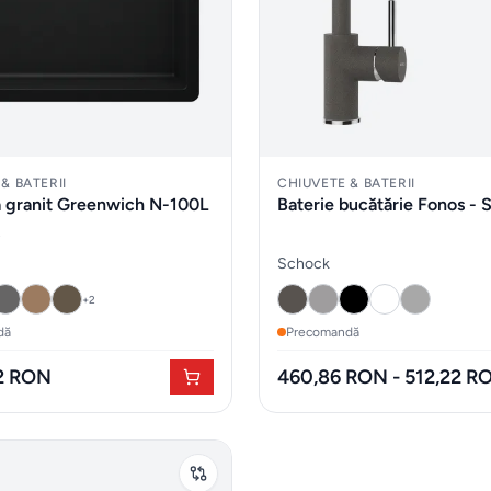
& BATERII
CHIUVETE & BATERII
 granit Greenwich N-100L
Baterie bucătărie Fonos - 
Schock
+
2
dă
Precomandă
02 RON
460,86 RON - 512,22 R