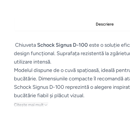
Descriere
Chiuveta
Schock Signus D-100
este o soluție efi
design funcțional. Suprafața rezistentă la zgârieturi,
utilizare intensă.
Modelul dispune de o cuvă spațioasă, ideală pentru 
bucătărie. Dimensiunile compacte îl recomandă atât 
Schock Signus D-100 reprezintă o alegere inspirată
bucătărie fiabil și plăcut vizual.
Citește mai mult