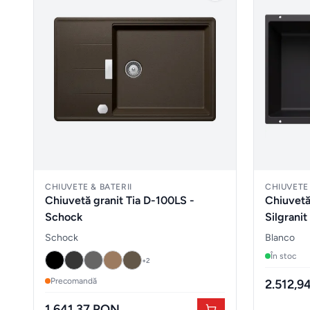
CHIUVETE & BATERII
CHIUVETE 
Chiuvetă granit Tia D-100LS -
Chiuvetă
Schock
Schock
Blanco
În stoc
+
2
Precomandă
2.512,9
1.641,37 RON