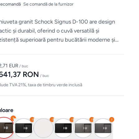
recomandă
Se comandă de la furnizor
iuveta granit Schock Signus D-100 are design
actic și durabil, oferind o cuvă versatilă și
zistență superioară pentru bucătării moderne și
ncționale.
2,71 EUR
/ buc
.641,37 RON
/ buc
lude TVA 21%, taxa de timbru verde inclusă
loare
!
!
!
!
!
!