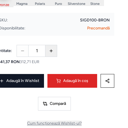
Magma
Polaris
Puro
Silverstone
Stone
ronze
SKU:
SIGD100-BRON
Disponibilitate:
Precomandă
1
titate:
641,37 RON
312,71 EUR
Adaugă în Wishlist
Adaugă în coș
Compară
Cum funcționează Wishlist-ul?