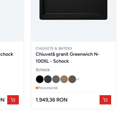
CHIUVETE & BATERII
Schock
Chiuvetă granit Greenwich N-
100XL - Schock
Schock
+
1
Precomandă
ON
1.949,36 RON