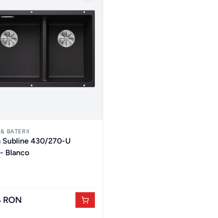
& BATERII
 Subline 430/270-U
Silgranit - Blanco
4 RON