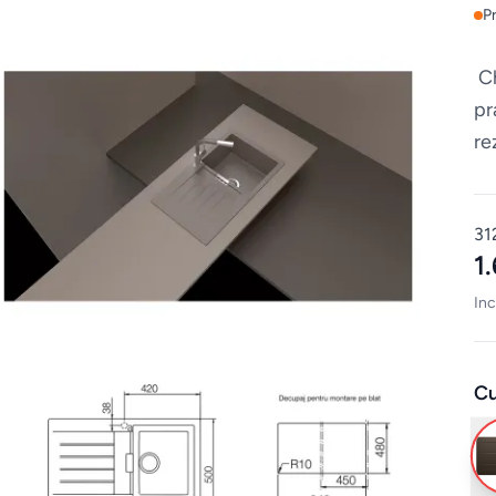
P
Ch
pr
re
fu
31
1
Inc
Cu