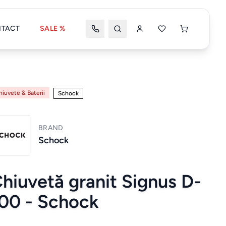
TACT
SALE %
Wishlist
Coșul meu
hiuvete & Baterii
Schock
BRAND
Coșul tău este gol
Schock
hiuvetă granit Signus D-
Wishlist
Wishlist nou
00 - Schock