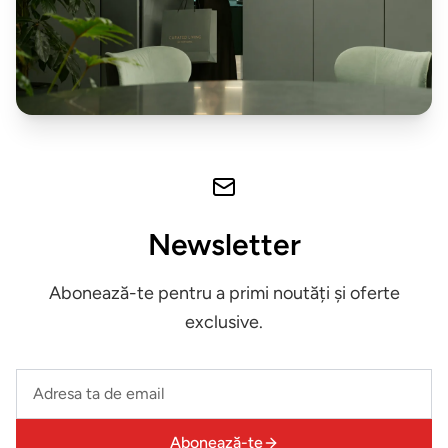
Biblioteca
Comode
Canapele
BRANDURI
EXCLUSIVE
Newsletter
Electrocasnice
Abonează-te pentru a primi noutăți și oferte
Miele
exclusive.
Vesela
Leave
Villeroy&Boch
this
field
Parfumuri
Abonează-te