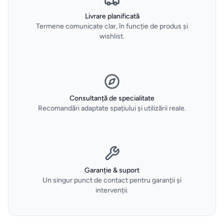
tigăi
Livrare planificată
Termene comunicate clar, în funcție de produs și
Depozitare
wishlist.
si
organizare
dulapuri
Consultanță de specialitate
Curățenie
Recomandări adaptate spațiului și utilizării reale.
și spălat
Gadgeturi
de
bucătărie
Garanție & suport
Un singur punct de contact pentru garanții și
și
intervenții.
ustensile