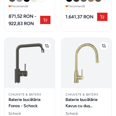
Precomandă
Precomandă
Iluminat
871,52 RON -
1.641,37 RON
922,83 RON
Accesorii
& textile
ALTELE
Piese de
schimb
&
accesorii
Accesorii
CHIUVETE & BATERII
CHIUVETE & BATERII
Baterie bucătărie
Baterie bucătărie
mobilier
Fonos - Schock
Kavus cu duș
extractibil - Schock
Schock
Schock