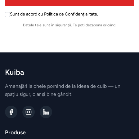
empty
Esteban
Paris
Sunt de acord cu
Politica de Confidențialitate
.
Leave
this
Datele tale sunt în siguranță. Te poți dezabona oricând.
field
Accesorii
empty
JosephJoseph
Kuiba
Amenajări la cheie pornind de la ideea de cuib — un
spațiu sigur, clar și bine gândit.
Produse