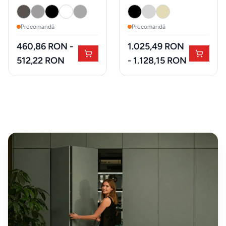
Expuse in
showroom
Precomandă
Precomandă
Iluminat
460,86 RON -
1.025,49 RON
decorativ
512,22 RON
- 1.128,15 RON
Mobilier
exterior
ZONA
LIVING
Fotolii
Masute
de
cafea