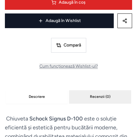
Adaugă în coș
Masini
de
Adaugă în Wishlist
spalat
vase
Compară
Plite
Cum funcționează Wishlist-ul?
Hote
Espressoare
Descriere
Recenzii (
0
)
Aparate
frigorifice
Chiuveta
Schock Signus D-100
este o soluție
eficientă și estetică pentru bucătării moderne,
Consumabile
combinând durabilitatea materialului compozit din