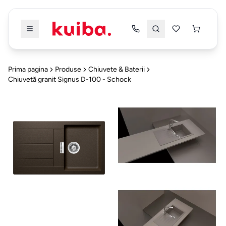
Înapoi
Înapoi
Prima pagina
Produse
Chiuvete & Baterii
Chiuvetă granit Signus D-100 - Schock
PRODUSE
PRODUSE
TOATE
TOATE
PRODUSELE
PRODUSELE
DRESSING
&
Dressing & Dormitor
5
DORMITOR
Mobilier
Bucatarie & Dining
4
Dressing
Alte Categorii
3