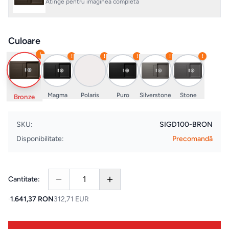
Atinge pentru imaginea completă
Evenimente
& Cursuri
Culoare
ELECTROCASNICE
!
!
!
!
!
!
Masini
de
Magma
Polaris
Puro
Silverstone
Stone
Bronze
spalat
rufe
SKU:
SIGD100-BRON
Disponibilitate:
Precomandă
Uscatoare
de rufe
1
Cantitate:
Aspiratoare
·
1.641,37 RON
312,71 EUR
Cuptoare