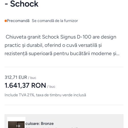
- Schock
Mobilier
de
bucatarie
Precomandă
Se comandă de la furnizor
Mese
Chiuveta granit Schock Signus D-100 are design
practic și durabil, oferind o cuvă versatilă și
Scaune
rezistență superioară pentru bucătării moderne și
funcționale.
ALTE
CATEGORII
312,71 EUR
/ buc
1.641,37 RON
Ceramica
/ buc
Include TVA 21%, taxa de timbru verde inclusă
Accesorii
pentru
casă
culoare: Bronze