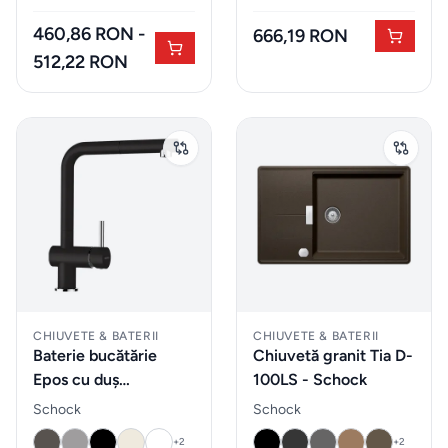
Parfumuri
460,86 RON -
666,19 RON
pentru
512,22 RON
auto
MOBILIER
EXTERIOR
Fotolii
puf &
taburete
Mobilier
CHIUVETE & BATERII
CHIUVETE & BATERII
&
Baterie bucătărie
Chiuvetă granit Tia D-
lounge
Epos cu duș
100LS - Schock
de
extractibil - Schock
Schock
Schock
exterior
+
2
+
2