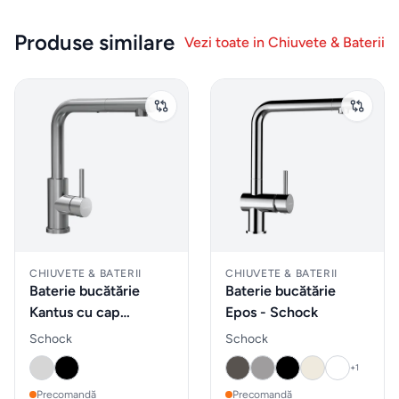
Sticle
de
Produse similare
Vezi toate in
Chiuvete & Baterii
apa
Cutii
de
pranz
Vesela
Sticlarie
CHIUVETE & BATERII
CHIUVETE & BATERII
si bar
Baterie bucătărie
Baterie bucătărie
Kantus cu cap
Epos - Schock
Parfumuri
extractibil - Schock
Schock
Schock
de
+
1
interior
Precomandă
Precomandă