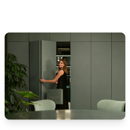
Mobilier
de
bucatarie
Mese
Scaune
ALTE
CATEGORII
Ceramica
Accesorii
pentru
casă