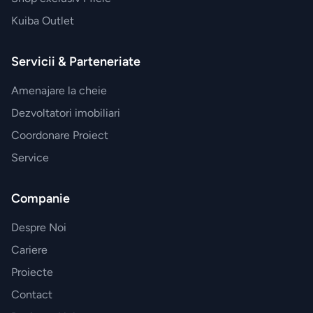
Kuiba Outlet
Espressoare
Servicii & Parteneriate
Aparate
frigorifice
Amenajare la cheie
Dezvoltatori imobiliari
Consumabile
Coordonare Proiect
si accesorii
Service
Aparate
Companie
de
calcat
Despre Noi
Cariere
Sertare
Proiecte
termice
Contact
si