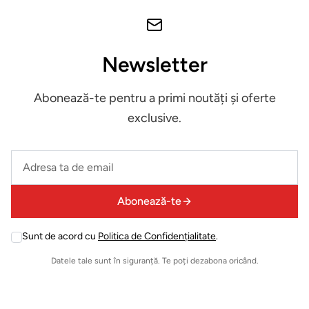
Evenimente
& Cursuri
Newsletter
Pardoseli
LVT
Abonează-te pentru a primi noutăți și oferte
exclusive.
Accesorii
montaj
Leave
pardoseli
this
field
Abonează-te
ELECTROCASNICE
empty
Masini
Sunt de acord cu
Politica de Confidențialitate
.
Leave
de
this
Datele tale sunt în siguranță. Te poți dezabona oricând.
field
spalat
empty
rufe