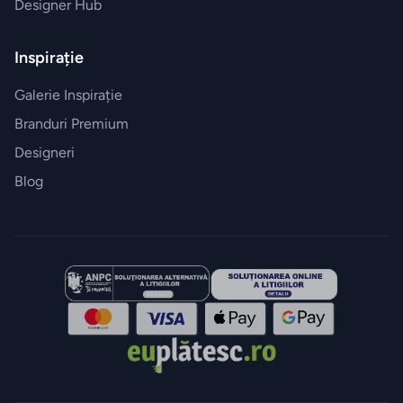
Designer Hub
vidare
Inspirație
HOME
&
DECO
Galerie Inspirație
Branduri Premium
Oale
Designeri
și
tigăi
Blog
Depozitare
si
organizare
dulapuri
Curățenie
și spălat