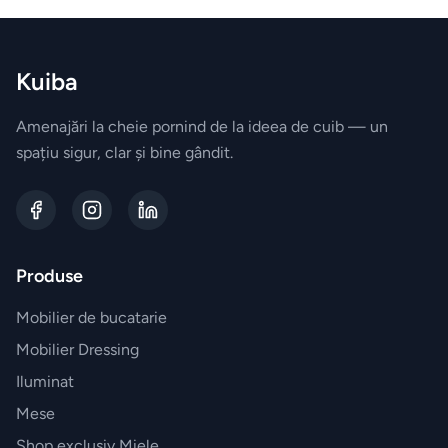
Uscatoare
de rufe
Kuiba
Aspiratoare
Amenajări la cheie pornind de la ideea de cuib — un
spațiu sigur, clar și bine gândit.
Cuptoare
Masini
de
Produse
spalat
vase
Mobilier de bucatarie
Mobilier Dressing
Plite
Iluminat
Mese
Hote
Shop exclusiv Miele