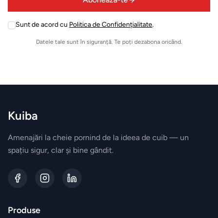
empty
BRANDURI
EXCLUSIVE
Sunt de acord cu
Politica de Confidențialitate
.
Leave
Electrocasnice
this
Datele tale sunt în siguranță. Te poți dezabona oricând.
Miele
field
empty
Vesela
Villeroy&Boch
Kuiba
Parfumuri
Esteban
Amenajări la cheie pornind de la ideea de cuib — un
Paris
spațiu sigur, clar și bine gândit.
Accesorii
JosephJoseph
Produse