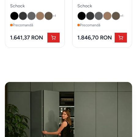
schimb
Schock
Schock
Schock
&
+
1
+
1
accesorii
Precomandă
Precomandă
Pardoseli
1.641,37 RON
1.846,70 RON
Accesorii
mobilier
Expuse in
showroom
Iluminat
decorativ
Mobilier