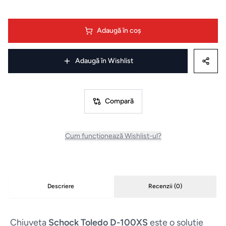
Uscatoare
Adaugă în coș
de rufe
Aspiratoare
Adaugă în Wishlist
Cuptoare
Compară
Masini
de
Cum funcționează Wishlist-ul?
spalat
vase
Plite
Descriere
Recenzii (
0
)
Hote
Chiuveta
Schock Toledo D-100XS
este o soluție