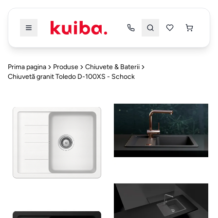
Înapoi
Înapoi
Prima pagina
Produse
Chiuvete & Baterii
Chiuvetă granit Toledo D-100XS - Schock
PRODUSE
PRODUSE
TOATE
TOATE
PRODUSELE
PRODUSELE
DRESSING
&
Dressing & Dormitor
5
DORMITOR
Mobilier
Bucatarie & Dining
4
Dressing
Alte Categorii
5