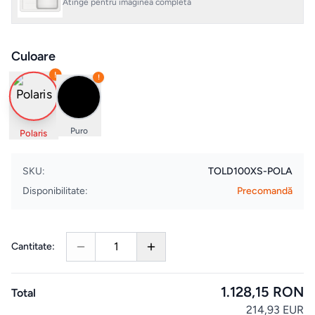
Atinge pentru imaginea completă
Evenimente
& Cursuri
Culoare
Pardoseli
!
!
LVT
Accesorii
Puro
Polaris
montaj
pardoseli
SKU:
TOLD100XS-POLA
Disponibilitate:
Precomandă
ELECTROCASNICE
Masini
1
Cantitate:
de
spalat
1.128,15 RON
Total
rufe
214,93 EUR