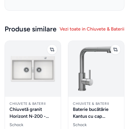
Gadgeturi
de
bucătărie
Produse similare
Vezi toate in
Chiuvete & Baterii
și
ustensile
Sticle
de
apa
Cutii
de
CHIUVETE & BATERII
CHIUVETE & BATERII
pranz
Chiuvetă granit
Baterie bucătărie
Horizont N-200 -
Kantus cu cap
Vesela
Schock
extractibil - Schock
Schock
Schock