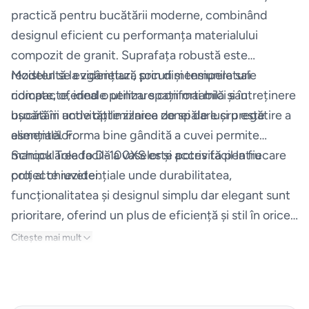
practică pentru bucătării moderne, combinând
Espressoare
designul eficient cu performanța materialului
compozit de granit. Suprafața robustă este
Aparate
rezistentă la zgârieturi, șocuri și temperaturi
Modelul se evidențiază prin dimensiunile sale
frigorifice
ridicate, oferind o utilizare confortabilă și întreținere
compacte, ideale pentru spații mai mici sau
ușoară în activitățile zilnice de spălare și pregătire a
bucătării unde optimizarea zonei de lucru este
Consumabile
alimentelor.
esențială. Forma bine gândită a cuvei permite
si accesorii
manipularea facilă a vaselor și acces facil la fiecare
Schock Toledo D-100XS este potrivită pentru
colț al chiuvetei.
proiecte rezidențiale unde durabilitatea,
Aparate
funcționalitatea și designul simplu dar elegant sunt
de
prioritare, oferind un plus de eficiență și stil în orice
calcat
bucătărie.
Citește mai mult
Sertare
termice
si