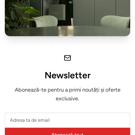
exterior
ZONA
LIVING
Fotolii
Masute
de
cafea
Newsletter
Biblioteca
Abonează-te pentru a primi noutăți și oferte
exclusive.
Comode
Leave
Canapele
this
field
Abonează-te