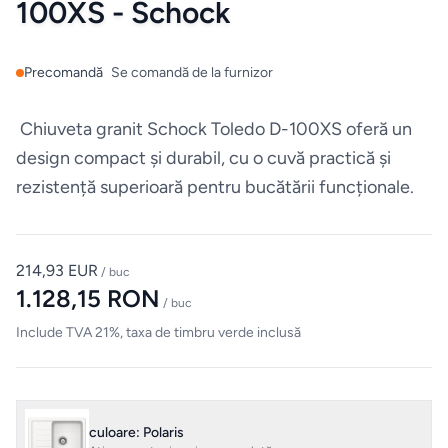
100XS - Schock
Mobilier
de
bucatarie
Precomandă
Se comandă de la furnizor
Mese
Chiuveta granit Schock Toledo D-100XS oferă un
design compact și durabil, cu o cuvă practică și
Scaune
rezistență superioară pentru bucătării funcționale.
ALTE
CATEGORII
214,93 EUR
/ buc
1.128,15 RON
Ceramica
/ buc
Include TVA 21%, taxa de timbru verde inclusă
Accesorii
pentru
casă
culoare: Polaris