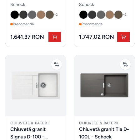
Schock
taburete
Schock
Schock
+
2
+
2
Mobilier
Precomandă
Precomandă
&
1.641,37 RON
1.747,02 RON
lounge
de
exterior
Iluminat
Accesorii
& textile
ALTELE
CHIUVETE & BATERII
CHIUVETE & BATERII
Chiuvetă granit
Chiuvetă granit Tia D-
Piese de
Signus D-100 -
100L - Schock