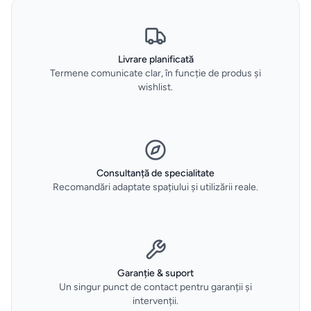
vidare
HOME
&
Livrare planificată
DECO
Termene comunicate clar, în funcție de produs și
wishlist.
Oale
și
tigăi
Consultanță de specialitate
Depozitare
Recomandări adaptate spațiului și utilizării reale.
si
organizare
dulapuri
Curățenie
Garanție & suport
Un singur punct de contact pentru garanții și
și spălat
intervenții.