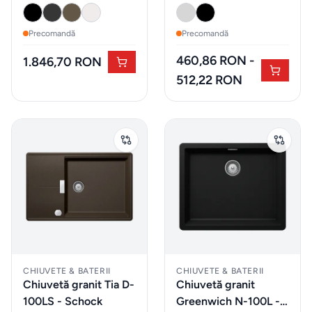
Sticlarie
Precomandă
Precomandă
si bar
460,86 RON -
1.846,70 RON
512,22 RON
Parfumuri
de
interior
Parfumuri
pentru
auto
MOBILIER
EXTERIOR
CHIUVETE & BATERII
CHIUVETE & BATERII
Fotolii
Chiuvetă granit Tia D-
Chiuvetă granit
puf &
100LS - Schock
Greenwich N-100L -