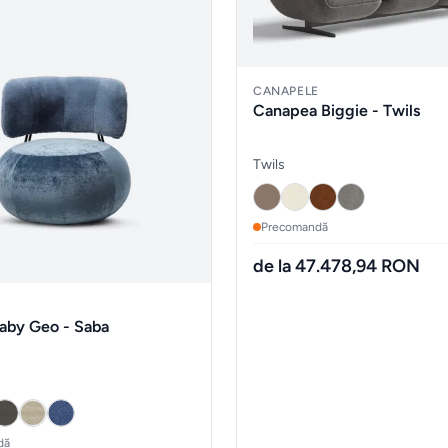
CANAPELE
Canapea Biggie - Twils
Twils
Precomandă
de la 47.478,94 RON
Baby Geo - Saba
dă