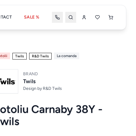
TACT
SALE %
Wishlist
Coșul meu
tolii
La comanda
Twils
R&D Twils
BRAND
Coșul tău este gol
Twils
Design by
R&D Twils
otoliu Carnaby 38Y -
Wishlist
Wishlist nou
wils