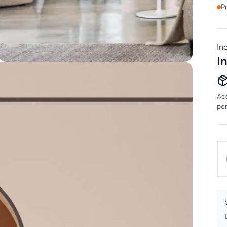
P
In
I
Ace
per