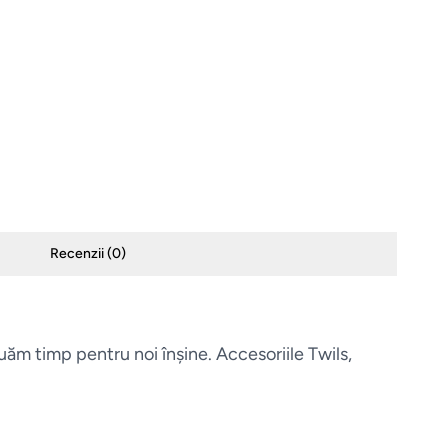
Recenzii (
0
)
uăm timp pentru noi înșine. Accesoriile Twils,