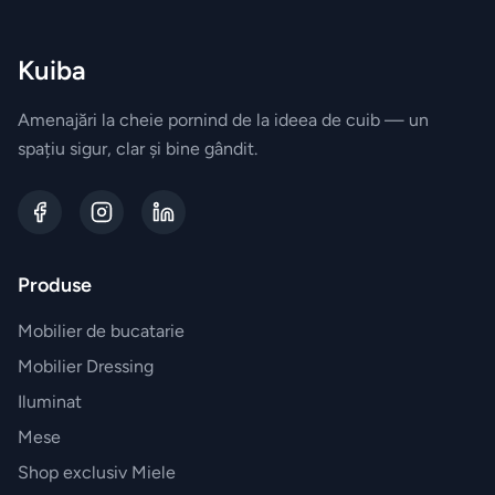
exterior
Kuiba
ZONA
LIVING
Amenajări la cheie pornind de la ideea de cuib — un
Fotolii
spațiu sigur, clar și bine gândit.
Masute
de
cafea
Produse
Biblioteca
Mobilier de bucatarie
Mobilier Dressing
Comode
Iluminat
Mese
Canapele
Shop exclusiv Miele