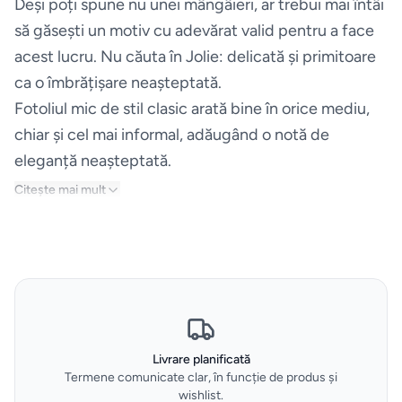
Deși poți spune nu unei mângâieri, ar trebui mai întâi
să găsești un motiv cu adevărat valid pentru a face
Uscatoare
acest lucru. Nu căuta în Jolie: delicată și primitoare
de rufe
ca o îmbrățișare neașteptată.
Aspiratoare
Fotoliul mic de stil clasic arată bine în orice mediu,
chiar și cel mai informal, adăugând o notă de
Cuptoare
eleganță neașteptată.
Citește mai mult
Masini
de
spalat
vase
Plite
Livrare planificată
Termene comunicate clar, în funcție de produs și
Hote
wishlist.