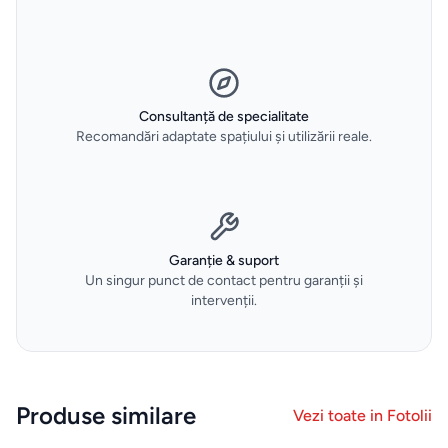
Espressoare
Aparate
Consultanță de specialitate
frigorifice
Recomandări adaptate spațiului și utilizării reale.
Consumabile
si accesorii
Aparate
Garanție & suport
Un singur punct de contact pentru garanții și
de
intervenții.
calcat
Sertare
termice
Produse similare
Vezi toate in
Fotolii
si