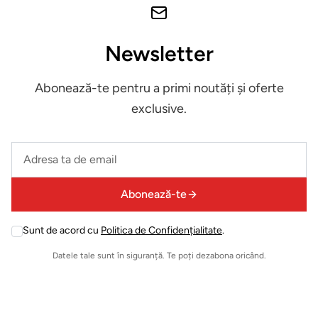
schimb
&
accesorii
Newsletter
Pardoseli
Abonează-te pentru a primi noutăți și oferte
exclusive.
Accesorii
mobilier
Leave
this
Expuse in
field
Abonează-te
showroom
empty
Sunt de acord cu
Politica de Confidențialitate
.
Leave
Iluminat
this
Datele tale sunt în siguranță. Te poți dezabona oricând.
decorativ
field
empty
Mobilier