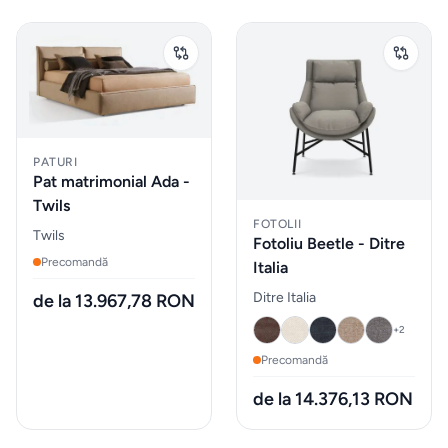
Sticlarie
si bar
Parfumuri
de
PATURI
interior
Pat matrimonial Ada -
Twils
Parfumuri
FOTOLII
Twils
Fotoliu Beetle - Ditre
pentru
Precomandă
Italia
auto
Ditre Italia
de la 13.967,78 RON
+
2
MOBILIER
EXTERIOR
Precomandă
de la 14.376,13 RON
Fotolii
puf &