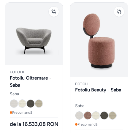
vidare
HOME
&
DECO
Oale
și
tigăi
FOTOLII
Depozitare
Fotoliu Oltremare -
si
FOTOLII
Saba
Fotoliu Beauty - Saba
organizare
Saba
dulapuri
Saba
Precomandă
Curățenie
de la 16.533,08 RON
și spălat
Precomandă