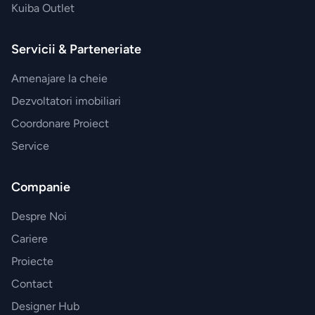
Kuiba Outlet
BRANDURI
EXCLUSIVE
Servicii & Parteneriate
Electrocasnice
Miele
Amenajare la cheie
Dezvoltatori imobiliari
Vesela
Coordonare Proiect
Villeroy&Boch
Service
Parfumuri
Companie
Esteban
Paris
Despre Noi
Cariere
Accesorii
Proiecte
JosephJoseph
Contact
Designer Hub