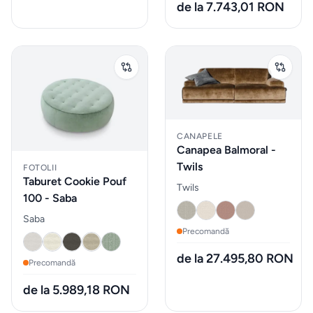
de la 7.743,01 RON
Gadgeturi
de
bucătărie
și
ustensile
Sticle
CANAPELE
Canapea Balmoral -
de
Twils
FOTOLII
apa
Taburet Cookie Pouf
Twils
100 - Saba
Cutii
Saba
Precomandă
de
pranz
de la 27.495,80 RON
Precomandă
de la 5.989,18 RON
Vesela