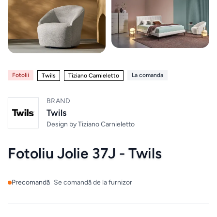
Paturi
Electrocasnice
12
Noptiere
Home & Deco
10
Saltele
Fotolii
La comanda
Twils
Tiziano Carnieletto
Mobilier exterior
4
Masute
de
BRAND
Altele
Twils
6
machiaj
Design by
Tiziano Carnieletto
Zona Living
5
BUCATARIE
Fotoliu Jolie 37J - Twils
&
DINING
Branduri exclusive
4
Chiuvete
Precomandă
Se comandă de la furnizor
& Baterii