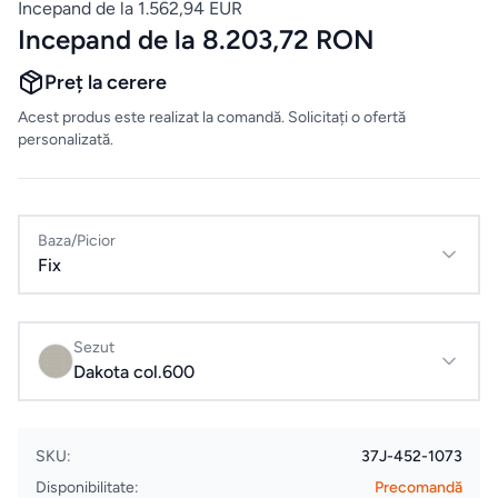
Mobilier
Incepand de la 1.562,94 EUR
Incepand de la 8.203,72 RON
de
bucatarie
Preț la cerere
Acest produs este realizat la comandă. Solicitați o ofertă
Mese
personalizată.
Scaune
Baza/Picior
ALTE
Fix
CATEGORII
Ceramica
Sezut
Dakota col.600
Accesorii
pentru
casă
SKU:
37J-452-1073
Disponibilitate:
Precomandă