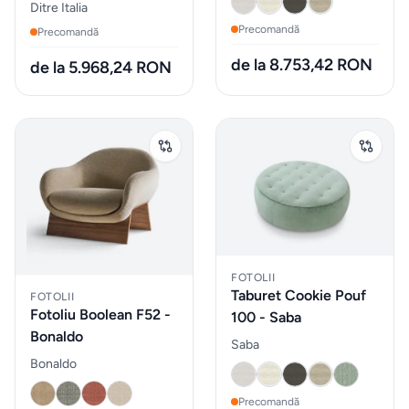
Sticle
Ditre Italia
de
Precomandă
Precomandă
apa
de la 8.753,42 RON
de la 5.968,24 RON
Cutii
de
pranz
Vesela
Sticlarie
FOTOLII
si bar
Taburet Cookie Pouf
FOTOLII
Fotoliu Boolean F52 -
100 - Saba
Parfumuri
Bonaldo
Saba
de
Bonaldo
interior
Precomandă