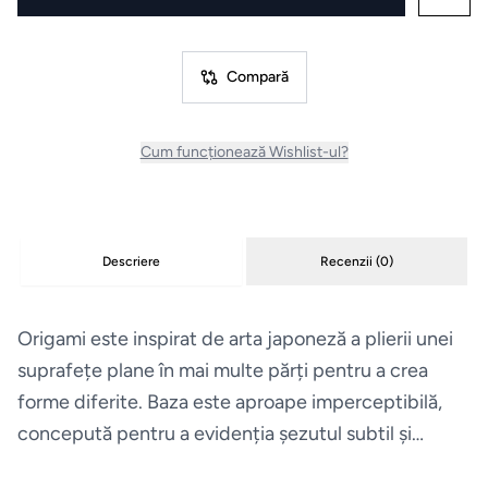
Masini
de
Compară
spalat
vase
Cum funcționează Wishlist-ul?
Plite
Hote
Descriere
Recenzii (
0
)
Espressoare
Origami este inspirat de arta japoneză a plierii unei
suprafețe plane în mai multe părți pentru a crea
Aparate
forme diferite. Baza este aproape imperceptibilă,
frigorifice
concepută pentru a evidenția șezutul subtil și
Consumabile
elegant, ca pe o adevărată operă de artă.