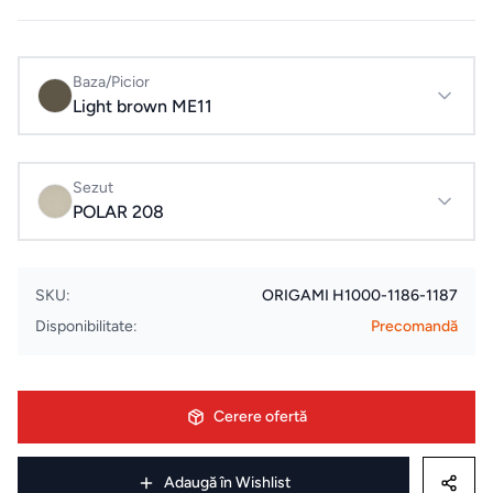
Evenimente
& Cursuri
Baza/Picior
Light brown ME11
ELECTROCASNICE
Masini
Sezut
de
POLAR 208
spalat
rufe
SKU:
ORIGAMI H1000-1186-1187
Uscatoare
Disponibilitate:
Precomandă
de rufe
Aspiratoare
Cerere ofertă
Cuptoare
Adaugă în Wishlist