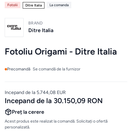
Mobilier
Fotolii
La comanda
Ditre Italia
de
bucatarie
BRAND
Ditre Italia
Mese
Fotoliu Origami - Ditre Italia
Scaune
ALTE
Precomandă
Se comandă de la furnizor
CATEGORII
Ceramica
Incepand de la 5.744,08 EUR
Incepand de la 30.150,09 RON
Accesorii
pentru
Preț la cerere
casă
Acest produs este realizat la comandă. Solicitați o ofertă
personalizată.