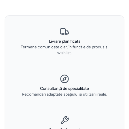
si accesorii
Aparate
de
calcat
Livrare planificată
Termene comunicate clar, în funcție de produs și
Sertare
wishlist.
termice
si
vidare
Consultanță de specialitate
HOME
Recomandări adaptate spațiului și utilizării reale.
&
DECO
Oale
și