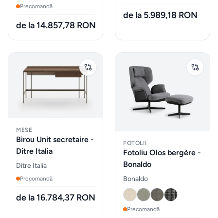
Precomandă
de la 5.989,18 RON
Parfumuri
de la 14.857,78 RON
pentru
auto
MOBILIER
EXTERIOR
Fotolii
puf &
taburete
MESE
Birou Unit secretaire -
FOTOLII
Ditre Italia
Fotoliu Olos bergère -
Mobilier
Bonaldo
Ditre Italia
&
Bonaldo
Precomandă
lounge
de
de la 16.784,37 RON
exterior
Precomandă