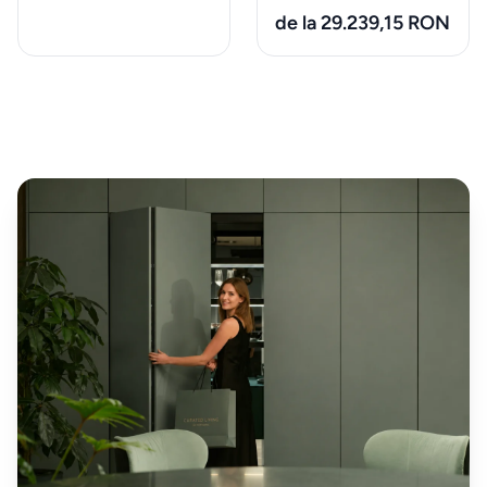
de la 29.239,15 RON
Iluminat
Accesorii
& textile
ALTELE
Piese de
schimb
&
accesorii
Accesorii
mobilier