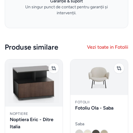
tigăi
Garanție & suport
Un singur punct de contact pentru garanții și
intervenții.
Depozitare
si
organizare
dulapuri
Produse similare
Vezi toate in
Fotolii
Curățenie
și spălat
Gadgeturi
de
bucătărie
FOTOLII
Fotoliu Ola - Saba
și
NOPTIERE
ustensile
Noptiera Eric - Ditre
Saba
Italia