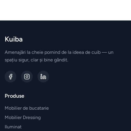
field
empty
Biblioteca
Comode
Kuiba
Canapele
Amenajări la cheie pornind de la ideea de cuib — un
spațiu sigur, clar și bine gândit.
BRANDURI
EXCLUSIVE
Electrocasnice
Miele
Produse
Vesela
Mobilier de bucatarie
Villeroy&Boch
Mobilier Dressing
Iluminat
Parfumuri