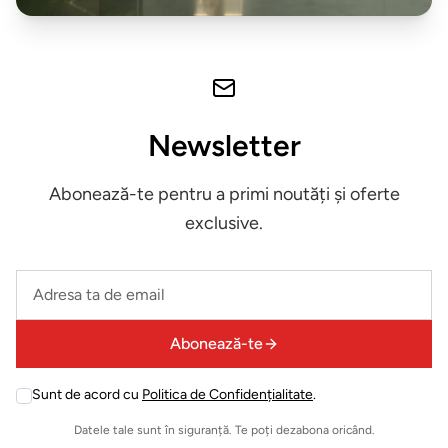
Expuse in
showroom
Iluminat
decorativ
Newsletter
Mobilier
Abonează-te pentru a primi noutăți și oferte
exterior
exclusive.
ZONA
LIVING
Leave
this
Fotolii
field
Abonează-te
empty
Masute
Sunt de acord cu
Politica de Confidențialitate
.
Leave
de
this
cafea
Datele tale sunt în siguranță. Te poți dezabona oricând.