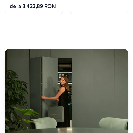
taburete
de la 3.423,89 RON
Mobilier
&
lounge
de
exterior
Iluminat
Accesorii
& textile
ALTELE
Piese de