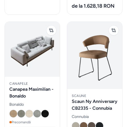
de la 1.628,18 RON
Gadgeturi
de
bucătărie
și
ustensile
Sticle
de
apa
CANAPELE
Cutii
Canapea Maximilian -
de
Bonaldo
SCAUNE
Scaun Ny Anniversary
pranz
Bonaldo
CB2335 - Connubia
Connubia
Vesela
Precomandă