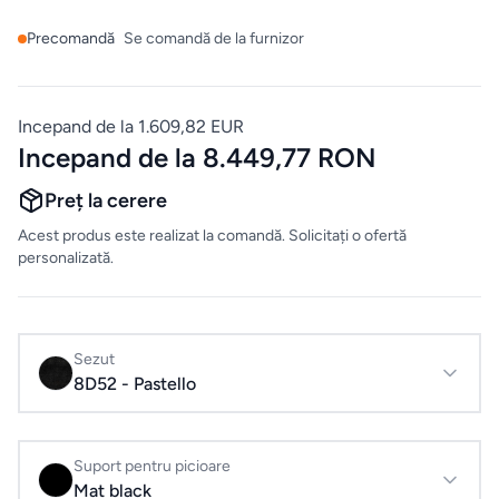
Mobilier
de
Precomandă
Se comandă de la furnizor
bucatarie
Incepand de la 1.609,82 EUR
Mese
Incepand de la 8.449,77 RON
Scaune
Preț la cerere
Acest produs este realizat la comandă. Solicitați o ofertă
personalizată.
ALTE
CATEGORII
Ceramica
Sezut
8D52 - Pastello
Accesorii
pentru
casă
Suport pentru picioare
Mat black