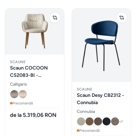
vidare
HOME
&
DECO
Oale
și
tigăi
SCAUNE
Scaun COCOON
CS2083-BI -
Depozitare
Calligaris
Calligaris
si
SCAUNE
organizare
Scaun Desy CB2312 -
dulapuri
Connubia
Precomandă
Connubia
de la 5.319,06 RON
Curățenie
+
7
și spălat
Precomandă