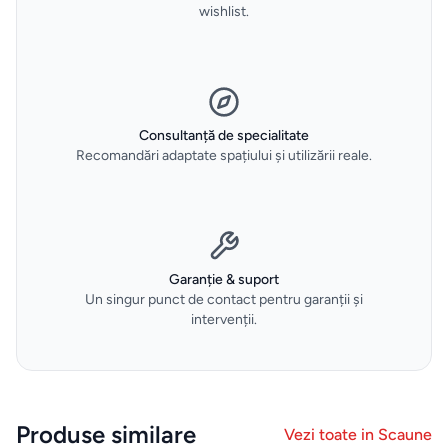
wishlist.
Espressoare
Aparate
frigorifice
Consultanță de specialitate
Recomandări adaptate spațiului și utilizării reale.
Consumabile
si accesorii
Aparate
Garanție & suport
de
Un singur punct de contact pentru garanții și
calcat
intervenții.
Sertare
termice
si
Produse similare
Vezi toate in
Scaune