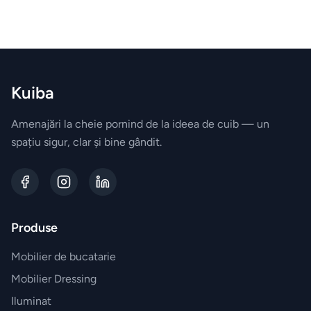
field
exterior
empty
ZONA
LIVING
Fotolii
Kuiba
Masute
Amenajări la cheie pornind de la ideea de cuib — un
spațiu sigur, clar și bine gândit.
de
cafea
Biblioteca
Produse
Comode
Mobilier de bucatarie
Canapele
Mobilier Dressing
Iluminat