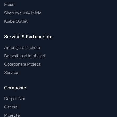
BRANDURI
Mese
EXCLUSIVE
Shop exclusiv Miele
Electrocasnice
Kuiba Outlet
Miele
Servicii & Parteneriate
Vesela
Amenajare la cheie
Villeroy&Boch
Dezvoltatori imobiliari
Parfumuri
Coordonare Proiect
Esteban
Service
Paris
Companie
Accesorii
Despre Noi
JosephJoseph
Cariere
Proiecte