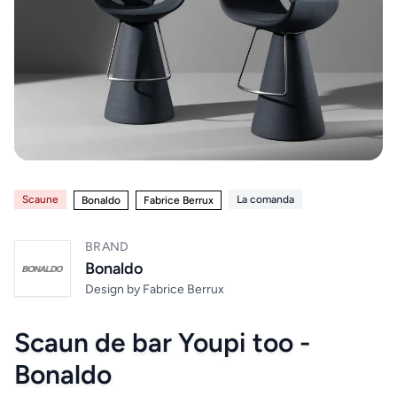
Paturi
Electrocasnice
12
Noptiere
Home & Deco
10
Saltele
Mobilier exterior
4
Masute
de
Scaune
La comanda
Altele
Bonaldo
Fabrice Berrux
6
machiaj
BRAND
Zona Living
5
BUCATARIE
Bonaldo
&
DINING
Design by
Fabrice Berrux
Branduri exclusive
4
Chiuvete
Scaun de bar Youpi too -
& Baterii
Bonaldo