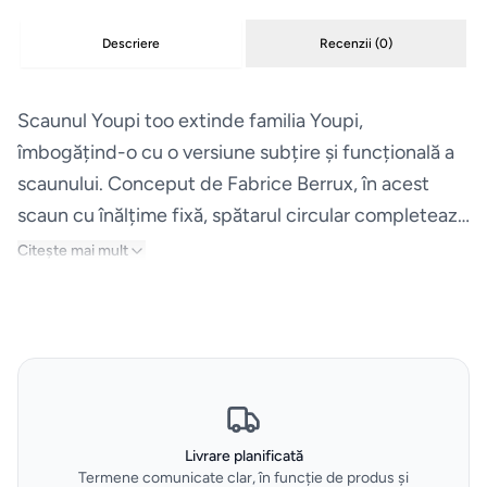
Uscatoare
Descriere
Recenzii (
0
)
de rufe
Scaunul Youpi too extinde familia Youpi,
Aspiratoare
îmbogățind-o cu o versiune subțire și funcțională a
scaunului. Conceput de Fabrice Berrux, în acest
Cuptoare
scaun cu înălțime fixă, spătarul circular completează
suprafața de sprijin generoasă și primitoare, în timp
Masini
Citește mai mult
ce baza conică pivotantă asigură soliditate și
de
dinamism. Un suport metalic practic pentru picioare
spalat
adaugă confort și eleganță, făcând din Youpi too
vase
scaunul perfect pentru setările contemporane, de la
Plite
locuințe până la spații contractuale.
Livrare planificată
Hote
Termene comunicate clar, în funcție de produs și