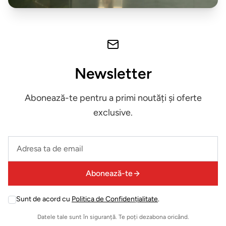
schimb
&
accesorii
Pardoseli
Newsletter
Accesorii
Abonează-te pentru a primi noutăți și oferte
mobilier
exclusive.
Expuse in
Leave
showroom
this
field
Iluminat
Abonează-te
empty
decorativ
Sunt de acord cu
Politica de Confidențialitate
.
Leave
Mobilier
this
Datele tale sunt în siguranță. Te poți dezabona oricând.