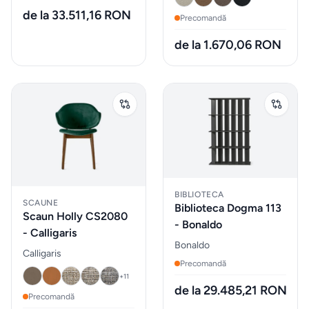
de la 33.511,16 RON
Precomandă
Sticlarie
si bar
de la 1.670,06 RON
Parfumuri
de
interior
Parfumuri
pentru
auto
BIBLIOTECA
SCAUNE
Biblioteca Dogma 113
Scaun Holly CS2080
- Bonaldo
- Calligaris
MOBILIER
Bonaldo
EXTERIOR
Calligaris
Precomandă
Fotolii
+
11
de la 29.485,21 RON
puf &
Precomandă