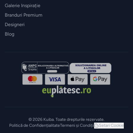
Galerie Inspirație
Parfumuri
Branduri Premium
pentru
Designeri
auto
Blog
MOBILIER
EXTERIOR
Fotolii
puf &
taburete
Mobilier
&
lounge
de
© 2026 Kuiba. Toate drepturile rezervate.
Politică de Confidențialitate
Termeni și Condiții
Setari Cookie
exterior