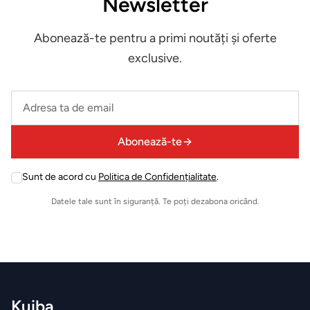
Newsletter
si accesorii
Abonează-te pentru a primi noutăți și oferte
Aparate
exclusive.
de
calcat
Leave
this
Sertare
field
termice
Abonează-te
empty
si
Sunt de acord cu
Politica de Confidențialitate
.
vidare
Leave
this
Datele tale sunt în siguranță. Te poți dezabona oricând.
field
HOME
empty
&
DECO
Oale
și
Kuiba