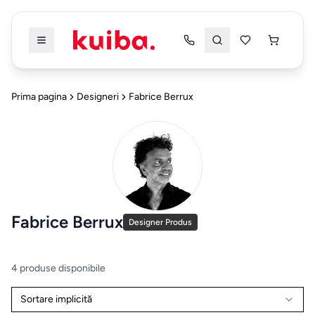
Înapoi
Înapoi
Prima pagina
Designeri
Fabrice Berrux
PRODUSE
PRODUSE
TOATE
TOATE
PRODUSELE
PRODUSELE
DRESSING
Fabrice Berrux
&
Dressing & Dormitor
Designer Produs
5
DORMITOR
Mobilier
Bucatarie & Dining
4
4
produse
disponibile
Dressing
Sortare implicită
Alte Categorii
3