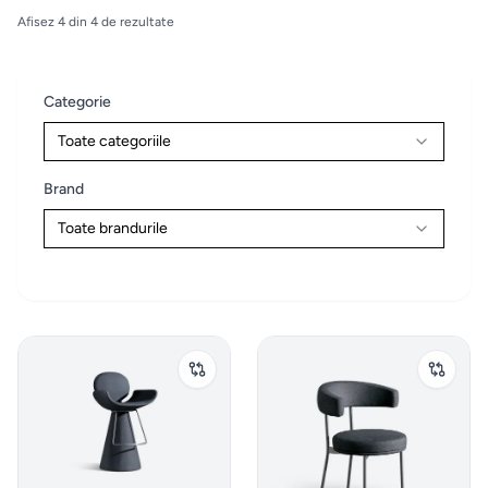
Paturi
Afisez
4
din
4
de rezultate
Electrocasnice
12
Noptiere
Categorie
Home & Deco
10
Saltele
Toate categoriile
Mobilier exterior
4
Brand
Masute
de
Toate brandurile
Altele
5
machiaj
Zona Living
5
BUCATARIE
&
DINING
Branduri exclusive
4
Chiuvete
& Baterii