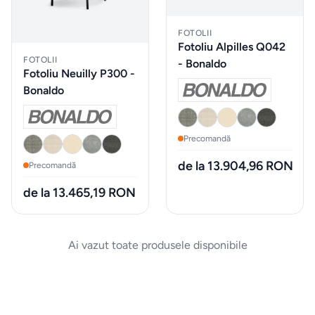
Evenimente
& Cursuri
FOTOLII
Fotoliu Alpilles Q042
FOTOLII
- Bonaldo
ELECTROCASNICE
Fotoliu Neuilly P300 -
Bonaldo
Masini
de
Precomandă
spalat
rufe
de la 13.904,96 RON
Precomandă
de la 13.465,19 RON
Uscatoare
de rufe
Ai vazut toate produsele disponibile
Aspiratoare
Cuptoare