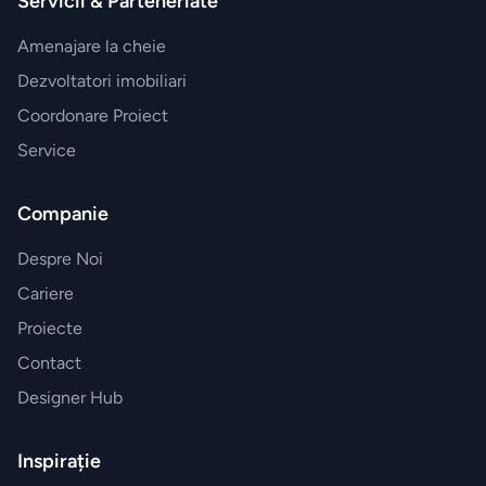
Servicii & Parteneriate
Sticle
de
Amenajare la cheie
apa
Dezvoltatori imobiliari
Coordonare Proiect
Cutii
Service
de
pranz
Companie
Vesela
Despre Noi
Cariere
Sticlarie
Proiecte
si bar
Contact
Parfumuri
Designer Hub
de
interior
Inspirație