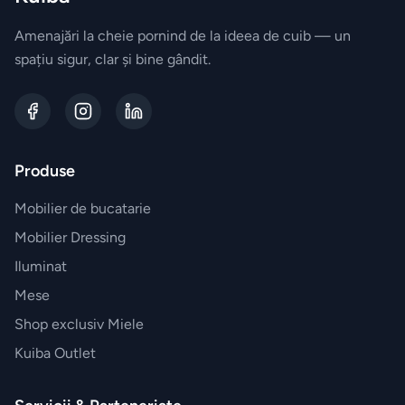
tigăi
Amenajări la cheie pornind de la ideea de cuib — un
Depozitare
spațiu sigur, clar și bine gândit.
si
organizare
dulapuri
Produse
Curățenie
și spălat
Mobilier de bucatarie
Mobilier Dressing
Gadgeturi
Iluminat
de
Mese
bucătărie
Shop exclusiv Miele
și
Kuiba Outlet
ustensile