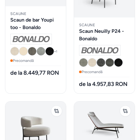
Mobilier
de
SCAUNE
bucatarie
Scaun de bar Youpi
SCAUNE
too - Bonaldo
Scaun Neuilly P24 -
Mese
Bonaldo
+
1
Scaune
Precomandă
de la 8.449,77 RON
Precomandă
ALTE
CATEGORII
de la 4.957,83 RON
Ceramica
Accesorii
pentru
casă