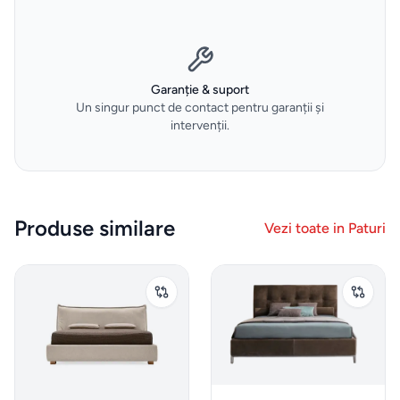
tigăi
Depozitare
si
Garanție & suport
organizare
Un singur punct de contact pentru garanții și
dulapuri
intervenții.
Curățenie
și spălat
Produse similare
Vezi toate in
Paturi
Gadgeturi
de
bucătărie
și
ustensile