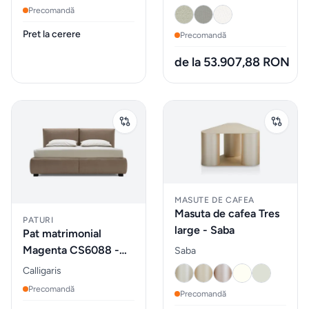
Precomandă
Parfumuri
Pret la cerere
Precomandă
pentru
auto
de la 53.907,88 RON
MOBILIER
EXTERIOR
Fotolii
puf &
taburete
MASUTE DE CAFEA
Masuta de cafea Tres
Mobilier
PATURI
large - Saba
Pat matrimonial
&
Magenta CS6088 -
Saba
lounge
Calligaris
Calligaris
de
Precomandă
Precomandă
exterior