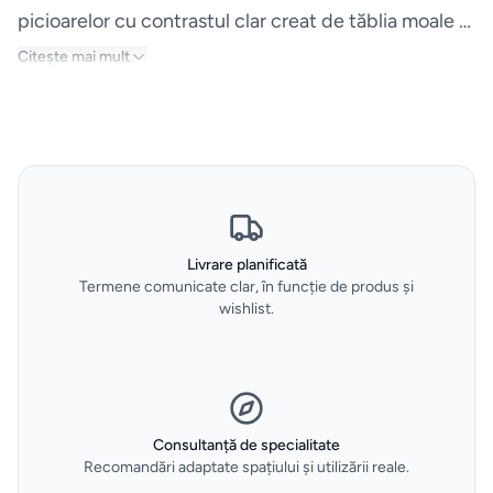
si accesorii
picioarelor cu contrastul clar creat de tăblia moale și
texturată. Husele sunt complet detașabile.
Citește mai mult
Aparate
de
calcat
Sertare
termice
si
Livrare planificată
vidare
Termene comunicate clar, în funcție de produs și
wishlist.
HOME
&
DECO
Oale
Consultanță de specialitate
și
Recomandări adaptate spațiului și utilizării reale.