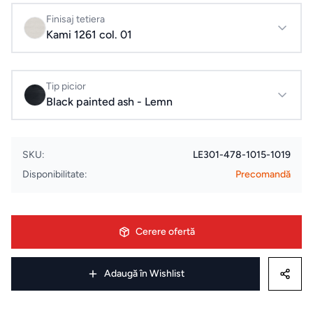
Evenimente
Finisaj tetiera
& Cursuri
Kami 1261 col. 01
ELECTROCASNICE
Tip picior
Masini
Black painted ash - Lemn
de
spalat
SKU:
LE301-478-1015-1019
rufe
Disponibilitate:
Precomandă
Uscatoare
de rufe
Cerere ofertă
Aspiratoare
Adaugă în Wishlist
Cuptoare