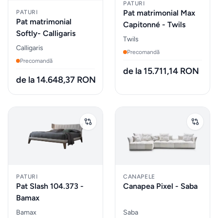
Sticle
PATURI
Pat matrimonial Max
PATURI
de
Pat matrimonial
Capitonné - Twils
apa
Softly- Calligaris
Twils
Calligaris
Precomandă
Cutii
Precomandă
de
de la 15.711,14 RON
de la 14.648,37 RON
pranz
Vesela
Sticlarie
si bar
Parfumuri
PATURI
CANAPELE
Pat Slash 104.373 -
Canapea Pixel - Saba
de
Bamax
interior
Bamax
Saba