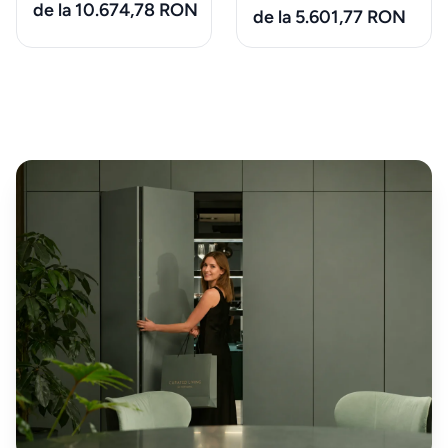
de la 10.674,78 RON
de la 5.601,77 RON
Iluminat
Accesorii
& textile
ALTELE
Piese de
schimb
&
accesorii
Accesorii
mobilier