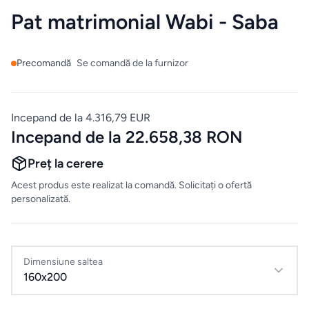
Mobilier
Pat matrimonial Wabi - Saba
de
bucatarie
Precomandă
Se comandă de la furnizor
Mese
Incepand de la 4.316,79 EUR
Scaune
Incepand de la 22.658,38 RON
ALTE
Preț la cerere
CATEGORII
Acest produs este realizat la comandă. Solicitați o ofertă
personalizată.
Ceramica
Accesorii
pentru
Dimensiune saltea
160x200
casă