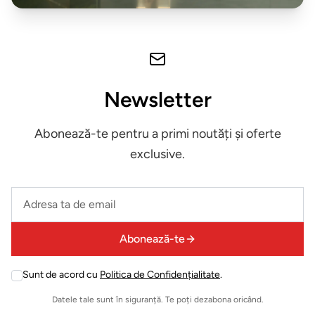
Expuse in
showroom
Iluminat
decorativ
Newsletter
Mobilier
Abonează-te pentru a primi noutăți și oferte
exterior
exclusive.
ZONA
LIVING
Leave
this
Fotolii
field
Abonează-te
empty
Masute
Sunt de acord cu
Politica de Confidențialitate
.
Leave
de
this
Datele tale sunt în siguranță. Te poți dezabona oricând.
cafea
field