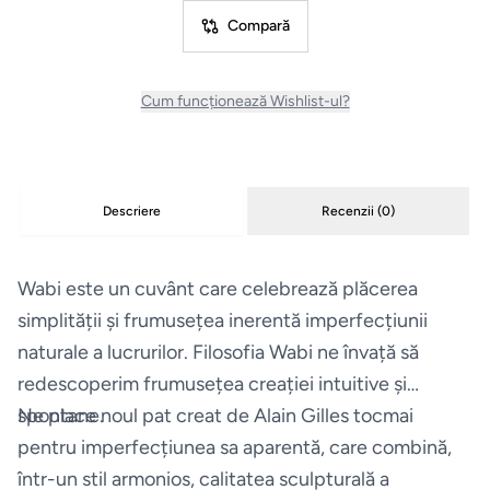
Compară
Masini
de
spalat
Cum funcționează Wishlist-ul?
vase
Plite
Descriere
Recenzii (
0
)
Hote
Wabi este un cuvânt care celebrează plăcerea
Espressoare
simplității și frumusețea inerentă imperfecțiunii
naturale a lucrurilor. Filosofia Wabi ne învață să
Aparate
redescoperim frumusețea creației intuitive și
frigorifice
spontane.
Ne place noul pat creat de Alain Gilles tocmai
pentru imperfecțiunea sa aparentă, care combină,
Consumabile
într-un stil armonios, calitatea sculpturală a