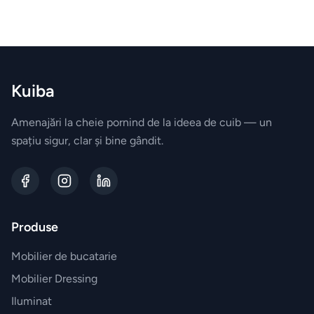
empty
Biblioteca
Comode
Kuiba
Canapele
Amenajări la cheie pornind de la ideea de cuib — un
spațiu sigur, clar și bine gândit.
BRANDURI
EXCLUSIVE
Electrocasnice
Miele
Produse
Vesela
Mobilier de bucatarie
Villeroy&Boch
Mobilier Dressing
Iluminat
Parfumuri