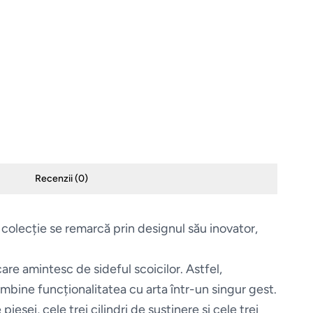
Recenzii (
0
)
colecție se remarcă prin designul său inovator,
care amintesc de sideful scoicilor. Astfel,
combine funcționalitatea cu arta într-un singur gest.
piesei, cele trei cilindri de susținere și cele trei