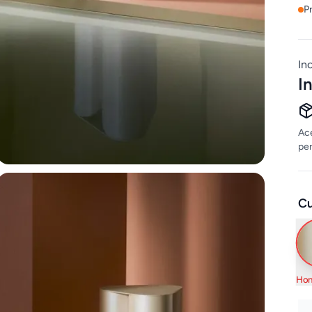
P
In
I
Ace
per
Cu
Hon