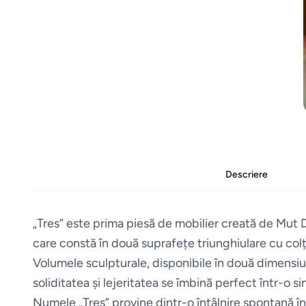
Descriere
„Tres” este prima piesă de mobilier creată de Mut 
care constă în două suprafețe triunghiulare cu colțur
Volumele sculpturale, disponibile în două dimensiuni,
soliditatea și lejeritatea se îmbină perfect într-o 
Numele „Tres” provine dintr-o întâlnire spontană între 