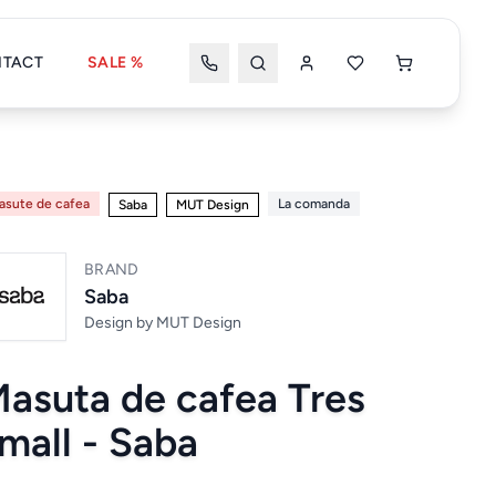
TACT
SALE %
Wishlist
Coșul meu
asute de cafea
La comanda
Saba
MUT Design
BRAND
Coșul tău este gol
Saba
Design by
MUT Design
asuta de cafea Tres
Wishlist
Wishlist nou
mall - Saba