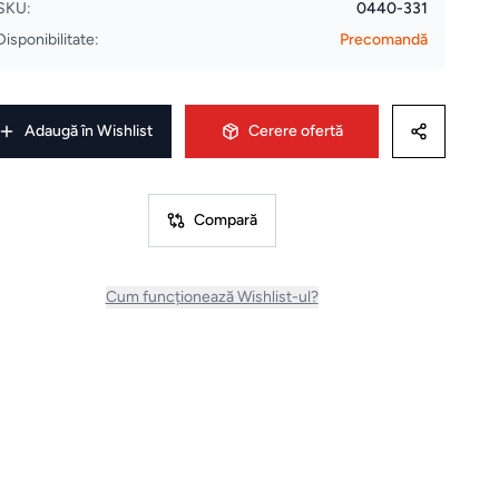
SKU:
0440-331
Disponibilitate:
Precomandă
Adaugă în Wishlist
Cerere ofertă
Compară
Cum funcționează Wishlist-ul?