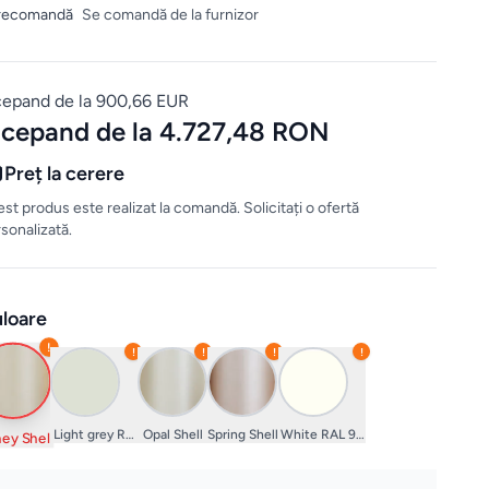
recomandă
Se comandă de la furnizor
cepand de la 900,66 EUR
ncepand de la 4.727,48 RON
Preț la cerere
st produs este realizat la comandă. Solicitați o ofertă
sonalizată.
loare
!
!
!
!
!
Light grey RAL 9002
Opal Shell
Spring Shell
White RAL 9010
ey Shell