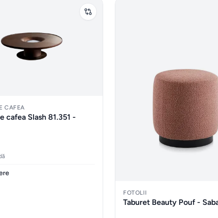
E CAFEA
e cafea Slash 81.351 -
dă
rere
FOTOLII
Taburet Beauty Pouf - Sab