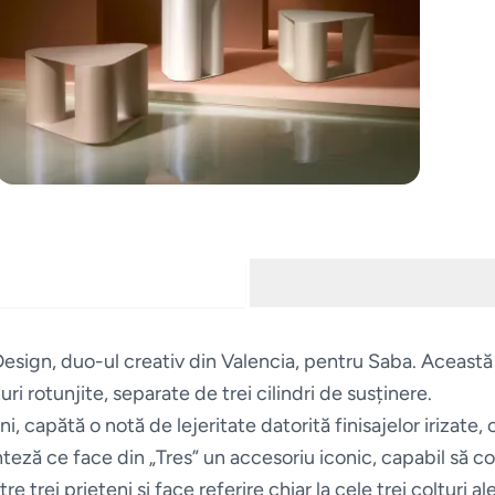
Design, duo-ul creativ din Valencia, pentru Saba. Această 
i rotunjite, separate de trei cilindri de susținere.
 capătă o notă de lejeritate datorită finisajelor irizate, 
sinteză ce face din „Tres” un accesoriu iconic, capabil să 
trei prieteni și face referire chiar la cele trei colțuri ale 