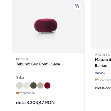
MASUTE D
Masuta d
FOTOLII
Taburet Geo Pouf - Saba
Bamax
Bamax
Saba
Precoman
Pret la ce
Precomandă
de la 3.303,47 RON