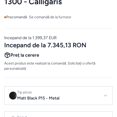
1300 - Calligaris
Evenimente
& Cursuri
Precomandă
Se comandă de la furnizor
Pardoseli
LVT
Incepand de la 1.399,37 EUR
Incepand de la 7.345,13 RON
Accesorii
montaj
Preț la cerere
pardoseli
Acest produs este realizat la comandă. Solicitați o ofertă
personalizată.
ELECTROCASNICE
Masini
Tip picior
de
Matt Black P15 - Metal
spalat
rufe