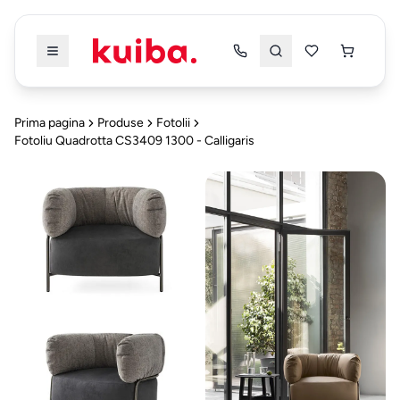
Înapoi
Înapoi
Prima pagina
Produse
Fotolii
Fotoliu Quadrotta CS3409 1300 - Calligaris
PRODUSE
PRODUSE
TOATE
TOATE
PRODUSELE
PRODUSELE
DRESSING
&
Dressing & Dormitor
5
DORMITOR
Mobilier
Bucatarie & Dining
4
Dressing
Alte Categorii
5