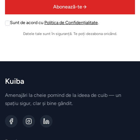
field
BRANDURI
Abonează-te
empty
EXCLUSIVE
Sunt de acord cu
Politica de Confidențialitate
Electrocasnice
.
Leave
Miele
this
Datele tale sunt în siguranță. Te poți dezabona oricând.
field
empty
Vesela
Villeroy&Boch
Parfumuri
Kuiba
Esteban
Paris
Amenajări la cheie pornind de la ideea de cuib — un
spațiu sigur, clar și bine gândit.
Accesorii
JosephJoseph