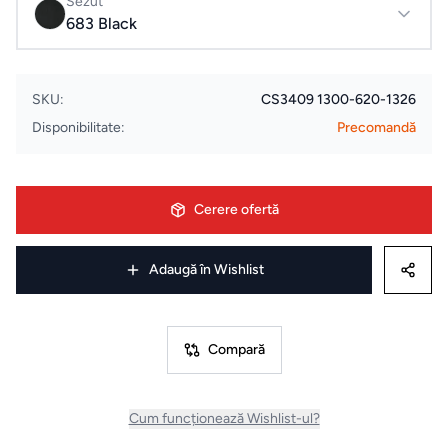
Sezut
683 Black
Uscatoare
de rufe
SKU:
CS3409 1300-620-1326
Aspiratoare
Disponibilitate:
Precomandă
Cuptoare
Cerere ofertă
Masini
de
Adaugă în Wishlist
spalat
vase
Compară
Plite
Cum funcționează Wishlist-ul?
Hote