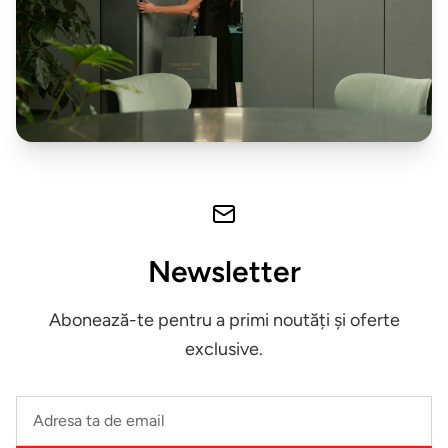
exterior
ZONA
LIVING
Fotolii
Masute
de
cafea
Newsletter
Biblioteca
Abonează-te pentru a primi noutăți și oferte
Comode
exclusive.
Canapele
Leave
this