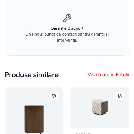
Gadgeturi
de
bucătărie
Garanție & suport
și
Un singur punct de contact pentru garanții și
intervenții.
ustensile
Sticle
de
Produse similare
Vezi toate in
Fotolii
apa
Cutii
de
pranz
Vesela