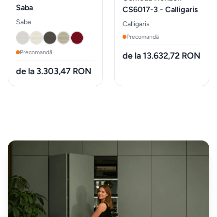
schimb
Saba
CS6017-3 - Calligaris
&
Saba
Calligaris
accesorii
Precomandă
Precomandă
de la 13.632,72 RON
Pardoseli
de la 3.303,47 RON
Accesorii
mobilier
Expuse in
showroom
Iluminat
decorativ
Mobilier