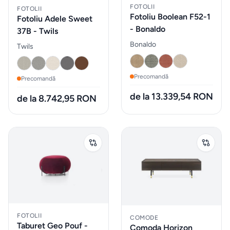
taburete
FOTOLII
FOTOLII
Fotoliu Boolean F52-1
Fotoliu Adele Sweet
- Bonaldo
37B - Twils
Mobilier
Bonaldo
Twils
&
lounge
de
Precomandă
Precomandă
exterior
de la 13.339,54 RON
de la 8.742,95 RON
Iluminat
Accesorii
& textile
ALTELE
Piese de
FOTOLII
COMODE
Taburet Geo Pouf -
Comoda Horizon