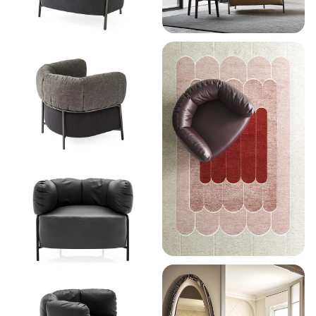
Paturi
Electrocasnice
12
Noptiere
Home & Deco
10
Saltele
Mobilier exterior
4
Masute
de
Altele
6
machiaj
Zona Living
5
BUCATARIE
&
DINING
Branduri exclusive
4
Chiuvete
& Baterii