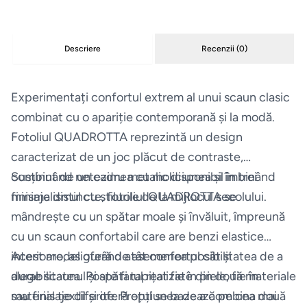
Espressoare
Descriere
Recenzii (
0
)
Aparate
frigorifice
Experimentați confortul extrem al unui scaun clasic
combinat cu o apariție contemporană și la modă.
Consumabile
Fotoliul QUADROTTA reprezintă un design
si accesorii
caracterizat de un joc plăcut de contraste,
combinând netezimea cu moliciunea și îmbinând
Susținut de un cadru metalic disponibil în trei
Aparate
de
minimalismul cu stilurile de la mijlocul secolului.
finisaje distincte, fotoliul QUADROTTA se
calcat
mândrește cu un spătar moale și învăluit, împreună
cu un scaun confortabil care are benzi elastice
Sertare
interioare, asigurând atât confortul cât și
Acest model oferă de asemenea posibilitatea de a
termice
durabilitatea. Poate fi tapițat fie în piele, fie în
alege scaunul și spătarul realizate din două materiale
si
material textil și oferă opțiunea de a combina două
sau finisaje diferite. Prețul se bazează pe cea mai