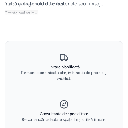
vidare
culori și materiale diferite.
înaltă categorie dintre materiale sau finisaje.
Citește mai mult
HOME
&
DECO
Oale
și
tigăi
Livrare planificată
Depozitare
Termene comunicate clar, în funcție de produs și
wishlist.
si
organizare
dulapuri
Curățenie
Consultanță de specialitate
Recomandări adaptate spațiului și utilizării reale.
și spălat