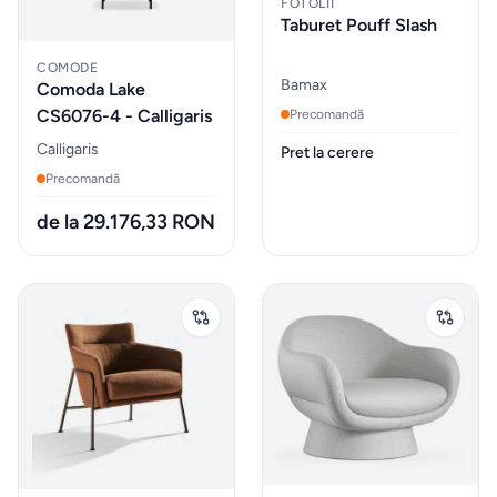
FOTOLII
Taburet Pouff Slash
Sticlarie
si bar
COMODE
Bamax
Comoda Lake
CS6076-4 - Calligaris
Precomandă
Parfumuri
Calligaris
Pret la cerere
de
Precomandă
interior
de la 29.176,33 RON
Parfumuri
pentru
auto
MOBILIER
EXTERIOR
Fotolii
puf &