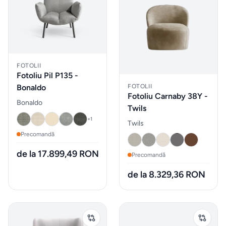
Sticle
de
apa
Cutii
FOTOLII
de
Fotoliu Pil P135 -
pranz
FOTOLII
Bonaldo
Fotoliu Carnaby 38Y -
Bonaldo
Twils
Vesela
+
1
Twils
Precomandă
Sticlarie
de la 17.899,49 RON
Precomandă
si bar
de la 8.329,36 RON
Parfumuri
de
interior