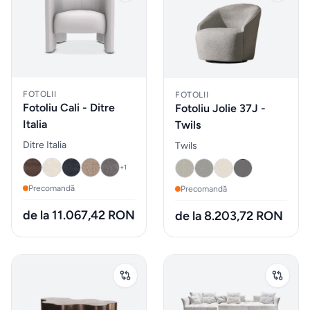
Parfumuri
pentru
auto
FOTOLII
FOTOLII
MOBILIER
Fotoliu Cali - Ditre
Fotoliu Jolie 37J -
EXTERIOR
Italia
Twils
Fotolii
Ditre Italia
Twils
puf &
+
1
taburete
Precomandă
Precomandă
de la 11.067,42 RON
de la 8.203,72 RON
Mobilier
&
lounge
de
exterior