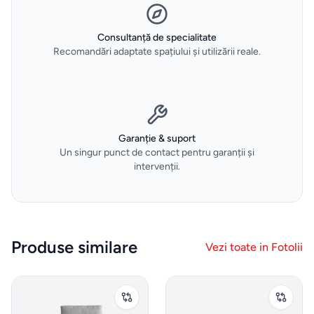
tigăi
Consultanță de specialitate
Depozitare
Recomandări adaptate spațiului și utilizării reale.
si
organizare
dulapuri
Curățenie
Garanție & suport
Un singur punct de contact pentru garanții și
și spălat
intervenții.
Gadgeturi
de
bucătărie
Produse similare
Vezi toate in
Fotolii
și
ustensile