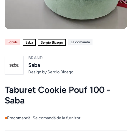
Mobilier
de
bucatarie
Mese
Fotolii
La comanda
Saba
Sergio Bicego
Scaune
BRAND
Saba
ALTE
Design by
Sergio Bicego
CATEGORII
Ceramica
Taburet Cookie Pouf 100 -
Saba
Accesorii
pentru
Precomandă
Se comandă de la furnizor
casă