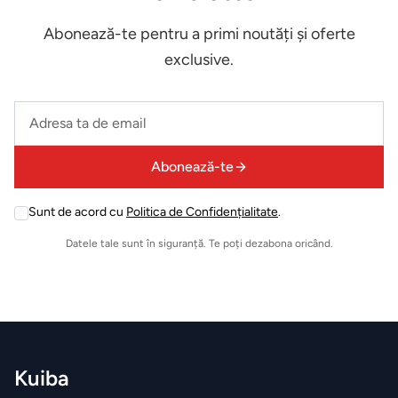
Abonează-te pentru a primi noutăți și oferte
Biblioteca
exclusive.
Comode
Leave
this
Canapele
field
Abonează-te
empty
BRANDURI
EXCLUSIVE
Sunt de acord cu
Politica de Confidențialitate
.
Leave
this
Electrocasnice
Datele tale sunt în siguranță. Te poți dezabona oricând.
field
Miele
empty
Vesela
Villeroy&Boch
Kuiba
Parfumuri