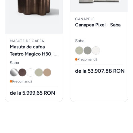
Iluminat
CANAPELE
Canapea Pixel - Saba
Accesorii
& textile
Saba
MASUTE DE CAFEA
Masuta de cafea
Teatro Magico H30 -
ALTELE
Precomandă
Saba
Saba
Piese de
de la 53.907,88 RON
schimb
Precomandă
&
accesorii
de la 5.999,65 RON
Accesorii
mobilier