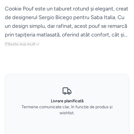
si accesorii
Cookie Pouf este un taburet rotund și elegant, creat
de designerul Sergio Bicego pentru Saba Italia. Cu
Aparate
un design simplu, dar rafinat, acest pouf se remarcă
de
prin tapițeria matlasată, oferind atât confort, cât și
calcat
un accent estetic deosebit în orice spațiu. Versatil,
Citește mai mult
Cookie Pouf poate fi folosit ca element decorativ
Sertare
termice
sau ca loc suplimentar de șezut. Husa complet
si
detașabilă îl face ușor de întreținut și personalizat în
vidare
funcție de stilul dorit. Ideal pentru a adăuga un plus
de eleganță și funcționalitate în orice încăpere.
HOME
&
Livrare planificată
DECO
Termene comunicate clar, în funcție de produs și
wishlist.
Oale
și