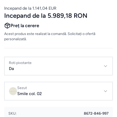
Evenimente
Incepand de la 1.141,04 EUR
& Cursuri
Incepand de la 5.989,18 RON
Preț la cerere
ELECTROCASNICE
Acest produs este realizat la comandă. Solicitați o ofertă
Masini
personalizată.
de
spalat
rufe
Roti pivotante
Da
Uscatoare
de rufe
Sezut
Smile col. 02
Aspiratoare
Cuptoare
SKU:
8672-846-997