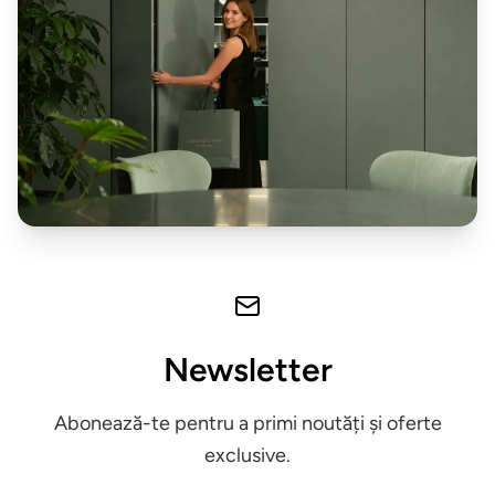
taburete
Mobilier
&
lounge
de
exterior
Iluminat
Accesorii
& textile
Newsletter
ALTELE
Abonează-te pentru a primi noutăți și oferte
exclusive.
Piese de