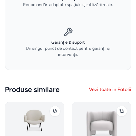
Recomandări adaptate spațiului și utilizării reale.
Espressoare
Aparate
frigorifice
Garanție & suport
Un singur punct de contact pentru garanții și
Consumabile
intervenții.
si accesorii
Aparate
de
Produse similare
Vezi toate in
Fotolii
calcat
Sertare
termice
si