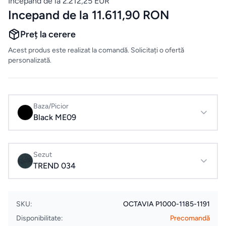
Incepand de la 2.212,25 EUR
Mobilier
Incepand de la 11.611,90 RON
de
bucatarie
Preț la cerere
Acest produs este realizat la comandă. Solicitați o ofertă
Mese
personalizată.
Scaune
Baza/Picior
Black ME09
ALTE
CATEGORII
Ceramica
Sezut
TREND 034
Accesorii
pentru
SKU:
OCTAVIA P1000-1185-1191
casă
Disponibilitate:
Precomandă