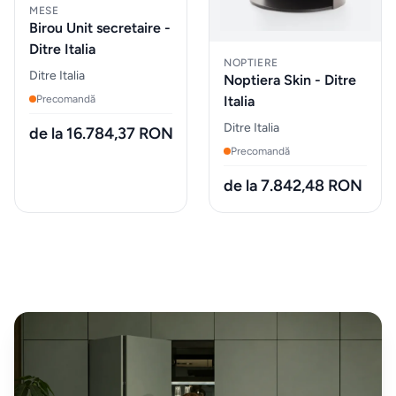
MESE
Sticlarie
Birou Unit secretaire -
Ditre Italia
si bar
NOPTIERE
Ditre Italia
Noptiera Skin - Ditre
Parfumuri
Italia
Precomandă
de
Ditre Italia
de la 16.784,37 RON
interior
Precomandă
de la 7.842,48 RON
Parfumuri
pentru
auto
MOBILIER
EXTERIOR
Fotolii
puf &