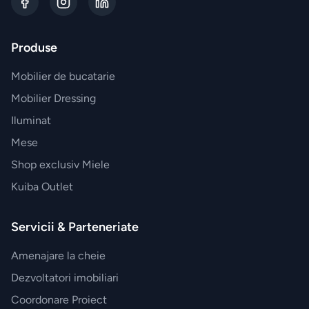
exterior
ZONA
Produse
LIVING
Mobilier de bucatarie
Fotolii
Mobilier Dressing
Iluminat
Masute
de
Mese
cafea
Shop exclusiv Miele
Kuiba Outlet
Biblioteca
Servicii & Parteneriate
Comode
Amenajare la cheie
Canapele
Dezvoltatori imobiliari
Coordonare Proiect