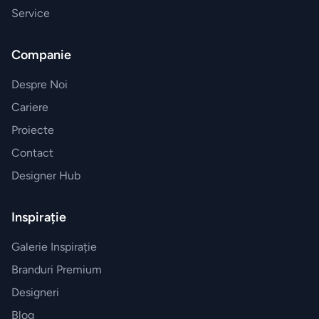
BRANDURI
Service
EXCLUSIVE
Electrocasnice
Companie
Miele
Despre Noi
Cariere
Vesela
Proiecte
Villeroy&Boch
Contact
Parfumuri
Designer Hub
Esteban
Paris
Inspirație
Galerie Inspirație
Accesorii
Branduri Premium
JosephJoseph
Designeri
Blog