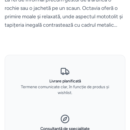
rochie sau o jachetă pe un scaun. Octavia oferă o
Uscatoare
primire moale și relaxată, unde aspectul mototolit și
de rufe
tapițeria inegală contrastează cu cadrul metalic
riguros.
Aspiratoare
Cuptoare
Masini
de
Livrare planificată
spalat
Termene comunicate clar, în funcție de produs și
vase
wishlist.
Plite
Hote
Consultanță de specialitate