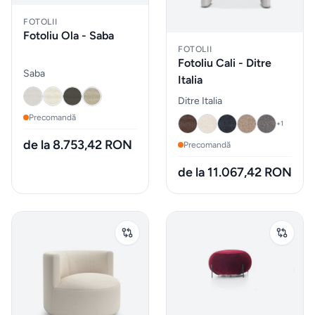
vidare
FOTOLII
Fotoliu Ola - Saba
HOME
FOTOLII
&
Fotoliu Cali - Ditre
DECO
Saba
Italia
Oale
Ditre Italia
și
Precomandă
+
1
tigăi
de la 8.753,42 RON
Precomandă
de la 11.067,42 RON
Depozitare
si
organizare
dulapuri
Curățenie
și spălat