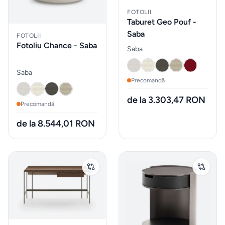
FOTOLII
Gadgeturi
Taburet Geo Pouf -
de
Saba
FOTOLII
bucătărie
Fotoliu Chance - Saba
Saba
și
ustensile
Saba
Precomandă
Sticle
de la 3.303,47 RON
Precomandă
de
de la 8.544,01 RON
apa
Cutii
de
pranz
Vesela