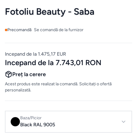
Mobilier
Fotoliu Beauty - Saba
de
bucatarie
Precomandă
Se comandă de la furnizor
Mese
Scaune
Incepand de la 1.475,17 EUR
Incepand de la 7.743,01 RON
ALTE
Preț la cerere
CATEGORII
Acest produs este realizat la comandă. Solicitați o ofertă
Ceramica
personalizată.
Accesorii
pentru
Baza/Picior
casă
Black RAL 9005