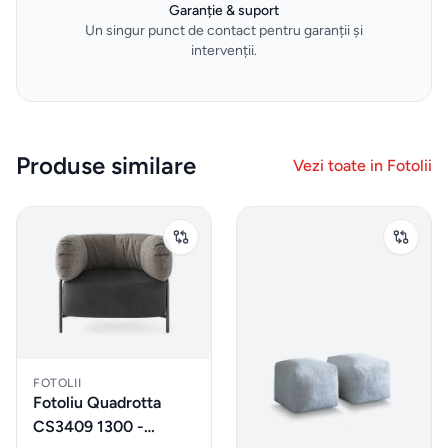
vidare
Garanție & suport
Un singur punct de contact pentru garanții și
intervenții.
HOME
&
DECO
Oale
Produse similare
Vezi toate in
Fotolii
și
tigăi
Depozitare
si
organizare
dulapuri
FOTOLII
Curățenie
Fotoliu Quadrotta
și spălat
CS3409 1300 -