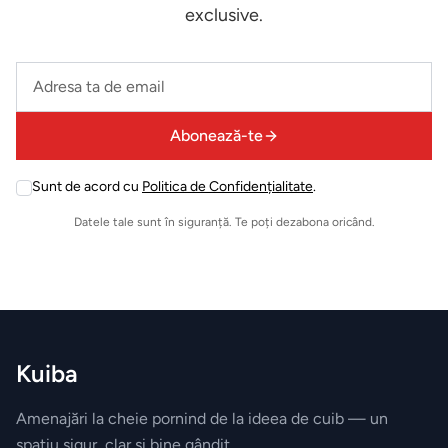
exterior
exclusive.
ZONA
Leave
LIVING
this
field
Fotolii
Abonează-te
empty
Masute
Sunt de acord cu
Politica de Confidențialitate
.
Leave
de
this
Datele tale sunt în siguranță. Te poți dezabona oricând.
cafea
field
empty
Biblioteca
Comode
Kuiba
Canapele
Amenajări la cheie pornind de la ideea de cuib — un
spațiu sigur, clar și bine gândit.