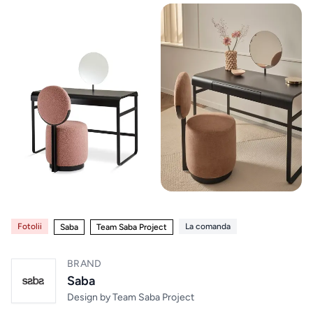
Paturi
Electrocasnice
12
Noptiere
Home & Deco
10
Saltele
Mobilier exterior
4
Masute
de
Altele
6
machiaj
Zona Living
5
BUCATARIE
&
Fotolii
La comanda
DINING
Saba
Team Saba Project
Branduri exclusive
4
Chiuvete
BRAND
& Baterii
Saba
Design by
Team Saba Project