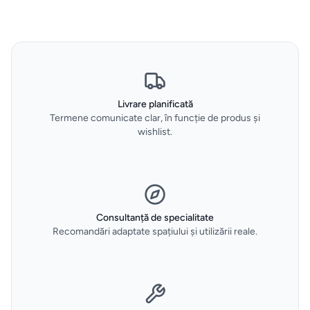
Espressoare
Aparate
frigorifice
Livrare planificată
Termene comunicate clar, în funcție de produs și
Consumabile
wishlist.
si accesorii
Aparate
de
calcat
Consultanță de specialitate
Recomandări adaptate spațiului și utilizării reale.
Sertare
termice
si