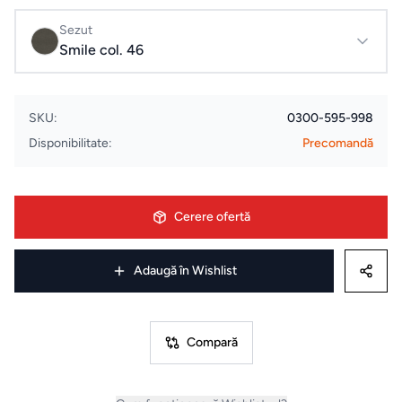
Evenimente
Sezut
& Cursuri
Smile col. 46
Pardoseli
LVT
SKU:
0300-595-998
Disponibilitate:
Precomandă
Accesorii
montaj
pardoseli
Cerere ofertă
ELECTROCASNICE
Adaugă în Wishlist
Masini
de
Compară
spalat
rufe