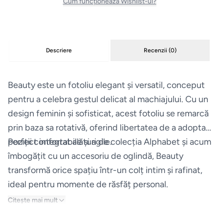
Cum funcționează Wishlist-ul?
Uscatoare
de rufe
Descriere
Recenzii (
0
)
Aspiratoare
Beauty este un fotoliu elegant și versatil, conceput
Cuptoare
pentru a celebra gestul delicat al machiajului. Cu un
Masini
design feminin și sofisticat, acest fotoliu se remarcă
de
prin baza sa rotativă, oferind libertatea de a adopta
spalat
poziții confortabile și agile.
Perfect integrat alături de colecția Alphabet și acum
vase
îmbogățit cu un accesoriu de oglindă, Beauty
transformă orice spațiu într-un colț intim și rafinat,
Plite
ideal pentru momente de răsfăț personal.
Citește mai mult
Hote