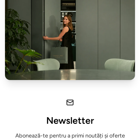
schimb
&
accesorii
Pardoseli
Accesorii
mobilier
Expuse in
showroom
Iluminat
decorativ
Newsletter
Mobilier
Abonează-te pentru a primi noutăți și oferte