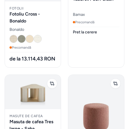
Sticlarie
FOTOLII
Fotoliu Cross -
Bamax
si bar
Bonaldo
Precomandă
Bonaldo
Pret la cerere
Parfumuri
de
Precomandă
interior
de la 13.114,43 RON
Parfumuri
pentru
auto
MOBILIER
EXTERIOR
Fotolii
MASUTE DE CAFEA
Masuta de cafea Tres
puf &
large - Saba