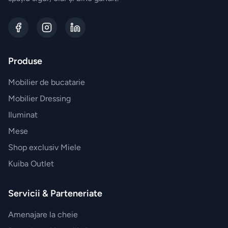
BRANDURI
EXCLUSIVE
Electrocasnice
Miele
Produse
Vesela
Mobilier de bucatarie
Villeroy&Boch
Mobilier Dressing
Iluminat
Parfumuri
Mese
Esteban
Shop exclusiv Miele
Paris
Kuiba Outlet
Accesorii
Servicii & Parteneriate
JosephJoseph
Amenajare la cheie