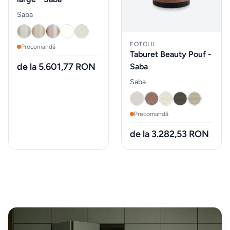
taburete
Saba
Mobilier
FOTOLII
&
Precomandă
Taburet Beauty Pouf -
lounge
de la 5.601,77 RON
Saba
de
Saba
exterior
Precomandă
Iluminat
de la 3.282,53 RON
Accesorii
& textile
ALTELE
Piese de