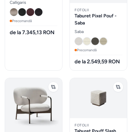
Calligaris
Calligaris
Gadgeturi
FOTOLII
Taburet Pixel Pouf -
de
Precomandă
Saba
bucătărie
de la 7.345,13 RON
Saba
și
ustensile
Precomandă
Sticle
de la 2.549,59 RON
de
apa
Cutii
de
pranz
Vesela
FOTOLII
Taburet Pouff Slash