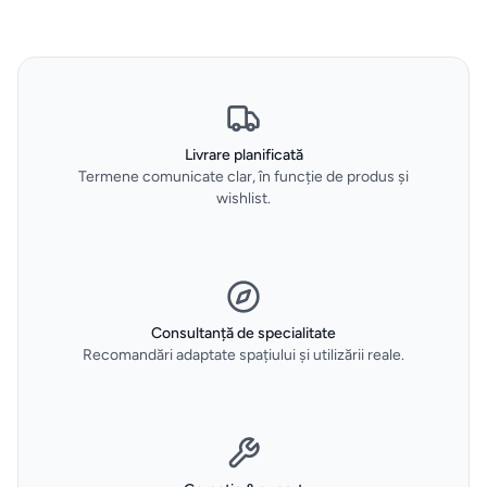
vidare
HOME
&
DECO
Oale
Livrare planificată
Termene comunicate clar, în funcție de produs și
și
wishlist.
tigăi
Depozitare
si
Consultanță de specialitate
organizare
Recomandări adaptate spațiului și utilizării reale.
dulapuri
Curățenie
și spălat