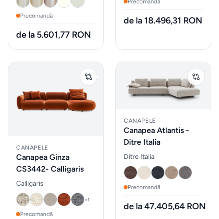
Precomandă
taburete
Precomandă
de la 18.496,31 RON
Mobilier
de la 5.601,77 RON
&
lounge
de
exterior
Iluminat
CANAPELE
Canapea Atlantis -
Accesorii
Ditre Italia
CANAPELE
& textile
Ditre Italia
Canapea Ginza
CS3442- Calligaris
Calligaris
ALTELE
Precomandă
+
1
de la 47.405,64 RON
Piese de
Precomandă