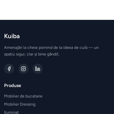
field
BRANDURI
EXCLUSIVE
empty
Electrocasnice
Miele
Kuiba
Vesela
Villeroy&Boch
Amenajări la cheie pornind de la ideea de cuib — un
spațiu sigur, clar și bine gândit.
Parfumuri
Esteban
Paris
Produse
Accesorii
Mobilier de bucatarie
JosephJoseph
Mobilier Dressing
Iluminat