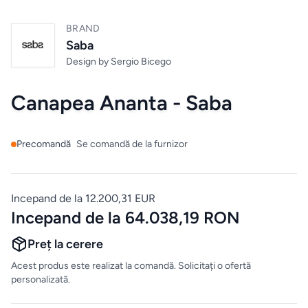
Mobilier
de
BRAND
bucatarie
Saba
Design by
Sergio Bicego
Mese
Canapea Ananta - Saba
Scaune
Precomandă
Se comandă de la furnizor
ALTE
CATEGORII
Incepand de la 12.200,31 EUR
Ceramica
Incepand de la 64.038,19 RON
Accesorii
Preț la cerere
pentru
Acest produs este realizat la comandă. Solicitați o ofertă
casă
personalizată.