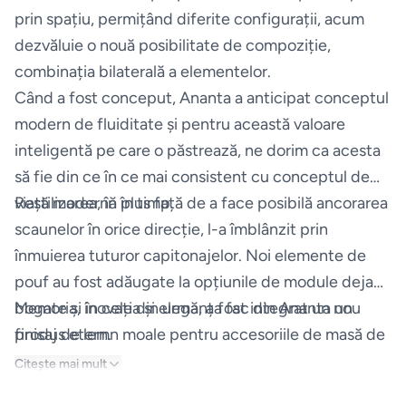
prin spațiu, permițând diferite configurații, acum
Espressoare
dezvăluie o nouă posibilitate de compoziție,
combinația bilaterală a elementelor.
Aparate
Când a fost conceput, Ananta a anticipat conceptul
frigorifice
modern de fluiditate și pentru această valoare
inteligentă pe care o păstrează, ne dorim ca acesta
Consumabile
să fie din ce în ce mai consistent cu conceptul de
si accesorii
viață modernă în timp.
Restilizarea, în plus față de a face posibilă ancorarea
scaunelor în orice direcție, l-a îmblânzit prin
Aparate
înmuierea tuturor capitonajelor. Noi elemente de
de
pouf au fost adăugate la opțiunile de module deja
calcat
bogate și în cele din urmă, a fost integrat un nou
Memoria, inovația și eleganța fac din Ananta un
finisaj de lemn moale pentru accesoriile de masă de
produs etern.
Sertare
cafea.
termice
Citește mai mult
si