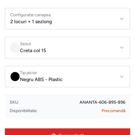
Evenimente
& Cursuri
Configuratie canapea
2 locuri + 1 sezlong
Pardoseli
LVT
Sezut
Creta col 15
Accesorii
montaj
pardoseli
Tip picior
Negru ABS - Plastic
ELECTROCASNICE
SKU:
ANANTA-606-895-896
Masini
Disponibilitate:
Precomandă
de
spalat
rufe