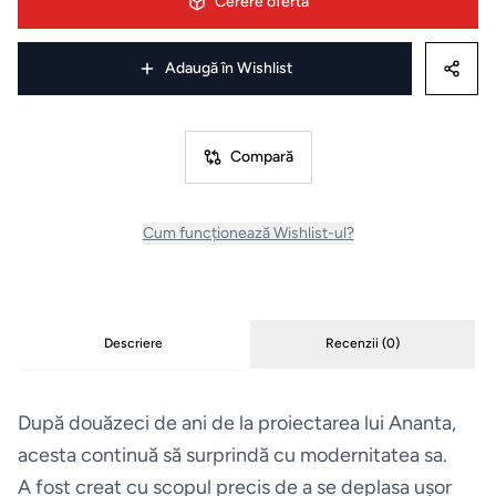
Cerere ofertă
Uscatoare
de rufe
Adaugă în Wishlist
Aspiratoare
Compară
Cuptoare
Cum funcționează Wishlist-ul?
Masini
de
spalat
Descriere
Recenzii (
0
)
vase
Plite
După douăzeci de ani de la proiectarea lui Ananta,
acesta continuă să surprindă cu modernitatea sa.
Hote
A fost creat cu scopul precis de a se deplasa ușor