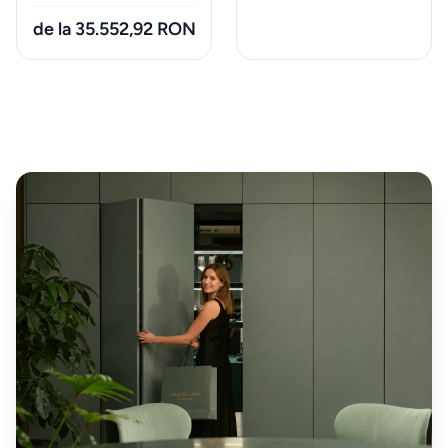
schimb
de la 35.552,92 RON
&
accesorii
Pardoseli
Accesorii
mobilier
Expuse in
showroom
Iluminat
decorativ
Mobilier