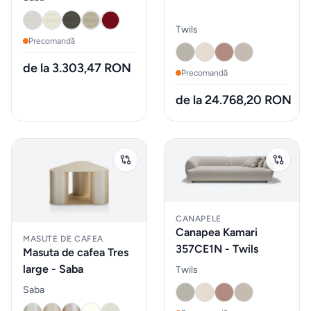
Sticlarie
Twils
si bar
Precomandă
de la 3.303,47 RON
Precomandă
Parfumuri
de
de la 24.768,20 RON
interior
Parfumuri
pentru
auto
CANAPELE
Canapea Kamari
MOBILIER
MASUTE DE CAFEA
357CE1N - Twils
EXTERIOR
Masuta de cafea Tres
large - Saba
Twils
Fotolii
Saba
puf &