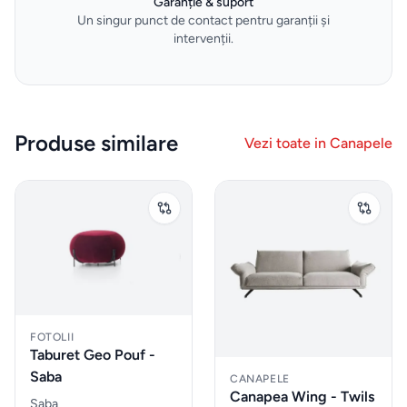
Garanție & suport
Un singur punct de contact pentru garanții și
Gadgeturi
intervenții.
de
bucătărie
și
ustensile
Produse similare
Vezi toate in
Canapele
Sticle
de
apa
Cutii
de
pranz
FOTOLII
Taburet Geo Pouf -
Saba
CANAPELE
Vesela
Canapea Wing - Twils
Saba