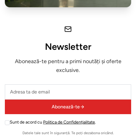
exterior
ZONA
LIVING
Fotolii
Newsletter
Masute
Abonează-te pentru a primi noutăți și oferte
de
exclusive.
cafea
Leave
Biblioteca
this
field
Comode
Abonează-te
empty
Canapele
Sunt de acord cu
Politica de Confidențialitate
.
Leave
this
Datele tale sunt în siguranță. Te poți dezabona oricând.