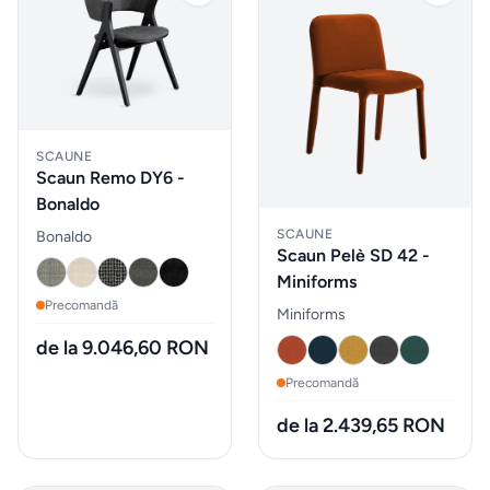
Gadgeturi
de
bucătărie
și
ustensile
SCAUNE
Scaun Remo DY6 -
Bonaldo
Sticle
SCAUNE
Bonaldo
de
Scaun Pelè SD 42 -
apa
Miniforms
Precomandă
Miniforms
Cutii
de la 9.046,60 RON
de
Precomandă
pranz
de la 2.439,65 RON
Vesela