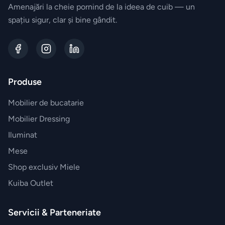
Amenajări la cheie pornind de la ideea de cuib — un
BRANDURI
EXCLUSIVE
spațiu sigur, clar și bine gândit.
Electrocasnice
Miele
Vesela
Produse
Villeroy&Boch
Mobilier de bucatarie
Mobilier Dressing
Parfumuri
Iluminat
Esteban
Paris
Mese
Shop exclusiv Miele
Accesorii
Kuiba Outlet
JosephJoseph
Servicii & Parteneriate