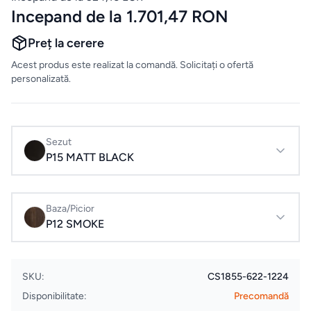
Evenimente
Incepand de la 1.701,47 RON
& Cursuri
Preț la cerere
Acest produs este realizat la comandă. Solicitați o ofertă
Pardoseli
personalizată.
LVT
Accesorii
Sezut
montaj
P15 MATT BLACK
pardoseli
ELECTROCASNICE
Baza/Picior
P12 SMOKE
Masini
de
spalat
SKU:
CS1855-622-1224
rufe
Disponibilitate:
Precomandă