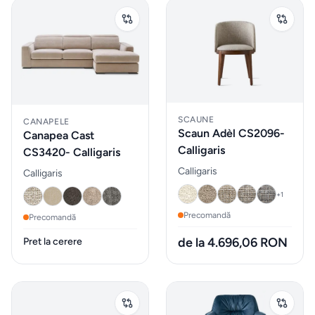
Sticlarie
si bar
Parfumuri
de
interior
SCAUNE
CANAPELE
Scaun Adèl CS2096-
Canapea Cast
Calligaris
CS3420- Calligaris
Parfumuri
Calligaris
Calligaris
pentru
+
1
auto
Precomandă
Precomandă
MOBILIER
de la 4.696,06 RON
Pret la cerere
EXTERIOR
Fotolii
puf &