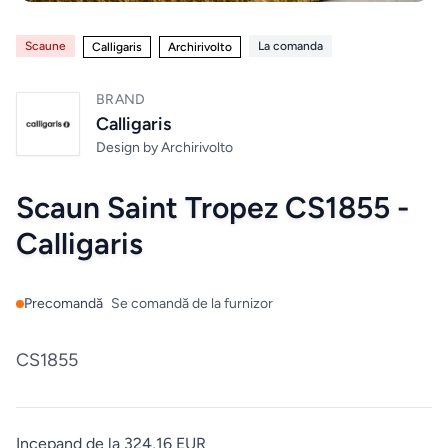
Mobilier
de
Scaune
La comanda
Calligaris
Archirivolto
bucatarie
BRAND
Mese
Calligaris
Design by
Archirivolto
Scaune
Scaun Saint Tropez CS1855 -
Calligaris
ALTE
CATEGORII
Ceramica
Precomandă
Se comandă de la furnizor
Accesorii
CS1855
pentru
casă
Incepand de la 324,16 EUR