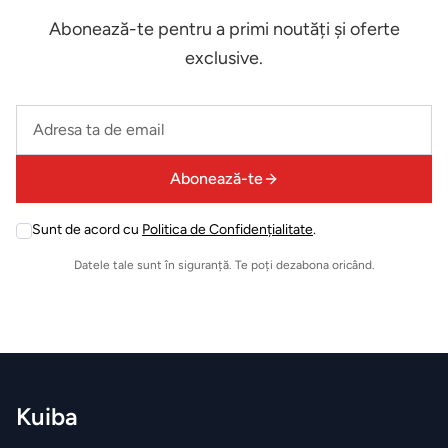
exterior
Abonează-te pentru a primi noutăți și oferte
exclusive.
ZONA
LIVING
Leave
Fotolii
this
field
Masute
Abonează-te
empty
de
Sunt de acord cu
Politica de Confidențialitate
.
cafea
Leave
this
Datele tale sunt în siguranță. Te poți dezabona oricând.
field
Biblioteca
empty
Comode
Canapele
Kuiba