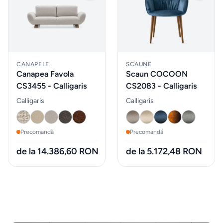
taburete
Mobilier
&
lounge
CANAPELE
SCAUNE
Canapea Favola
Scaun COCOON
de
CS3455 - Calligaris
CS2083 - Calligaris
exterior
Calligaris
Calligaris
Iluminat
Precomandă
Precomandă
Accesorii
de la 14.386,60 RON
de la 5.172,48 RON
& textile
ALTELE
Piese de