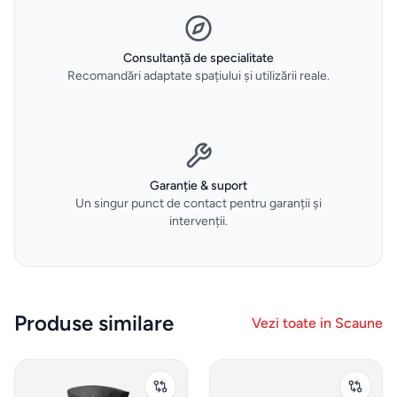
vidare
Consultanță de specialitate
HOME
&
Recomandări adaptate spațiului și utilizării reale.
DECO
Oale
și
tigăi
Garanție & suport
Un singur punct de contact pentru garanții și
intervenții.
Depozitare
si
organizare
dulapuri
Produse similare
Vezi toate in
Scaune
Curățenie
și spălat