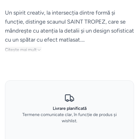
Espressoare
Un spirit creativ, la intersecția dintre formă și
funcție, distinge scaunul SAINT TROPEZ, care se
Aparate
mândrește cu atenția la detalii și un design sofisticat
frigorifice
cu un spătar cu efect matlasat.
Carapacea din policarbonat este realizată într-o
Citește mai mult
Consumabile
gamă de nuanțe transparente și opace și este
si accesorii
montată pe o bază de lemn cu patru picioare.
Alegeți preferatul dvs.
Aparate
de
calcat
Livrare planificată
Sertare
Termene comunicate clar, în funcție de produs și
wishlist.
termice
si