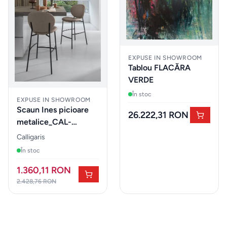
Expuse in
showroom
Iluminat
decorativ
EXPUSE IN SHOWROOM
Tablou FLACĂRA
VERDE
Mobilier
În stoc
exterior
EXPUSE IN SHOWROOM
Scaun Ines picioare
26.222,31 RON
metalice_CAL-
ZONA
CS2022 - OUTLET
Calligaris
LIVING
În stoc
Fotolii
1.360,11 RON
2.428,76 RON
Masute
de
cafea