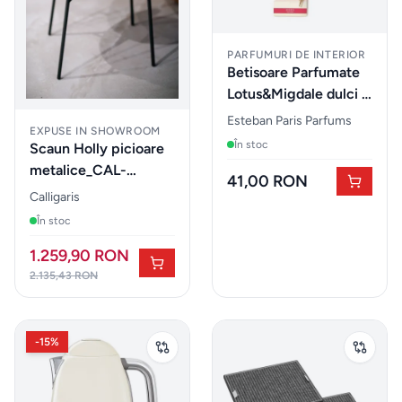
Parfumuri
pentru
PARFUMURI DE INTERIOR
Betisoare Parfumate
auto
Lotus&Migdale dulci -
Esteban Paris Parfums
Esteban Paris Parfums
MOBILIER
EXPUSE IN SHOWROOM
EXTERIOR
În stoc
Scaun Holly picioare
metalice_CAL-
41,00 RON
Fotolii
CS2037 - OUTLET
Calligaris
puf &
În stoc
taburete
1.259,90 RON
2.135,43 RON
Mobilier
&
lounge
-
15
%
de
exterior