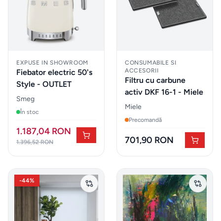
Iluminat
Accesorii
& textile
EXPUSE IN SHOWROOM
CONSUMABILE SI
ACCESORII
Fiebator electric 50's
Filtru cu carbune
Style - OUTLET
ALTELE
activ DKF 16-1 - Miele
Smeg
Miele
Piese de
În stoc
Precomandă
schimb
1.187,04 RON
&
701,90 RON
1.396,52 RON
accesorii
Accesorii
-
44
%
mobilier