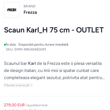
Mobilier
BRAND
de
Frezza
bucatarie
Scaun Karl_H 75 cm - OUTLET
Mese
Scaune
În stoc
Disponibil pentru livrare imediată
SKU:
EMM-99KA94B00M
ALTE
CATEGORII
Scaunul bar
Karl
de la Frezza este o piesa versatila
de design italian, cu linii moi si spatar curbat care
Ceramica
completeaza elegant sezutul, potrivita atat pentru
locuinte moderne, cat si pentru spatii HoReCa.
Citește mai mult
Accesorii
pentru
casă
279,00 EUR
/ buc
498,21 EUR