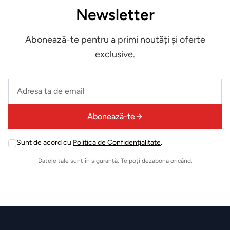
Esteban
Newsletter
Paris
Abonează-te pentru a primi noutăți și oferte
Accesorii
exclusive.
JosephJoseph
Leave
this
field
Abonează-te
empty
Sunt de acord cu
Politica de Confidențialitate
.
Leave
this
Datele tale sunt în siguranță. Te poți dezabona oricând.
field
empty