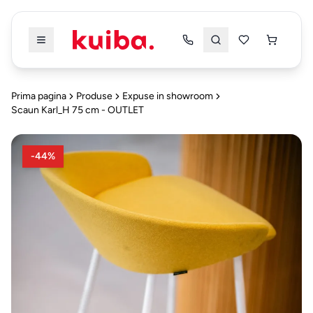
Înapoi
Înapoi
Prima pagina
Produse
Expuse in showroom
Scaun Karl_H 75 cm - OUTLET
PRODUSE
PRODUSE
-
44
%
TOATE
TOATE
PRODUSELE
PRODUSELE
DRESSING
&
Dressing & Dormitor
5
DORMITOR
Mobilier
Bucatarie & Dining
4
Dressing
Alte Categorii
3