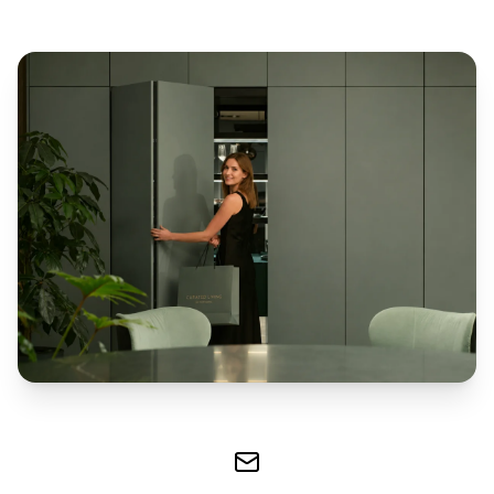
Biblioteca
Comode
Canapele
BRANDURI
EXCLUSIVE
Electrocasnice
Miele
Vesela
Villeroy&Boch
Parfumuri