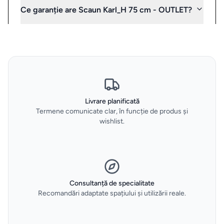
tigăi
spatar curbat si sezut confortabil
Ce garanție are Scaun Karl_H 75 cm - OUTLET?
potrivit pentru spatii rezidentiale si HoReCa
Depozitare
produs outlet expus in showroom
si
organizare
dulapuri
Curățenie
Livrare planificată
Termene comunicate clar, în funcție de produs și
și spălat
wishlist.
Gadgeturi
de
bucătărie
și
Consultanță de specialitate
Recomandări adaptate spațiului și utilizării reale.
ustensile