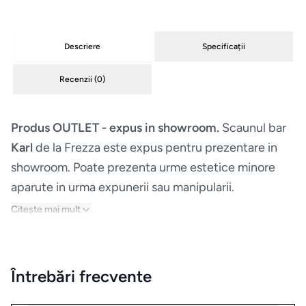
Masini
de
Descriere
Specificații
spalat
vase
Recenzii (
0
)
Plite
Produs OUTLET - expus in showroom.
Scaunul bar
Karl
de la Frezza este expus pentru prezentare in
Hote
showroom. Poate prezenta urme estetice minore
aparute in urma expunerii sau manipularii.
Espressoare
Colectia Karl propune un scaun bar cu personalitate
Citește mai mult
discreta si proportii echilibrate, gandit sa aduca stil
Aparate
si confort in spatii contemporane. Designul pune
frigorifice
accent pe forme elegante si detalii curbe, iar
Întrebări frecvente
spatarul usor rotunjit ofera sustinere si un aspect
Consumabile