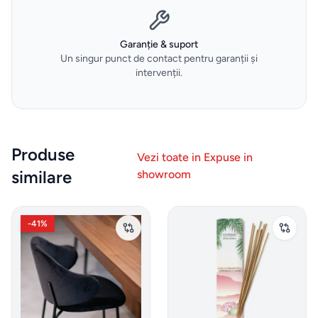
Sticle
de
apa
Garanție & suport
Un singur punct de contact pentru garanții și
intervenții.
Cutii
de
pranz
Produse
Vezi toate in
Expuse in
Vesela
similare
showroom
Sticlarie
si bar
-
41
%
Parfumuri
de
interior