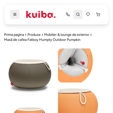
Înapoi
Înapoi
Prima pagina
Produse
Mobilier & lounge de exterior
Masă de cafea Fatboy Humpty Outdoor Pumpkin
PRODUSE
PRODUSE
TOATE
TOATE
PRODUSELE
PRODUSELE
DRESSING
&
Dressing & Dormitor
5
DORMITOR
Mobilier
Bucatarie & Dining
4
Dressing
Alte Categorii
5