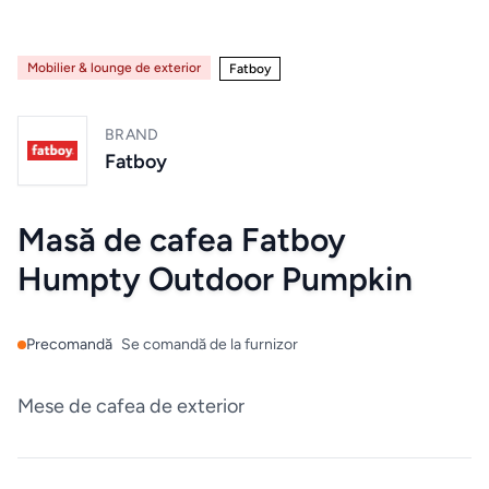
Mobilier
de
bucatarie
Mobilier & lounge de exterior
Fatboy
Mese
BRAND
Fatboy
Scaune
Masă de cafea Fatboy
ALTE
Humpty Outdoor Pumpkin
CATEGORII
Ceramica
Precomandă
Se comandă de la furnizor
Accesorii
Mese de cafea de exterior
pentru
casă