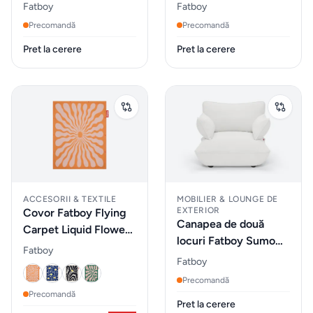
exterior
Medium Weave
Sofa Weave
Fatboy
Fatboy
Precomandă
Precomandă
ZONA
Pret la cerere
Pret la cerere
LIVING
Fotolii
Masute
de
cafea
ACCESORII & TEXTILE
MOBILIER & LOUNGE DE
Biblioteca
EXTERIOR
Covor Fatboy Flying
Canapea de două
Carpet Liquid Flower
locuri Fatboy Sumo
Comode
Orange/pink
Fatboy
Loveseat Weave
Fatboy
Canapele
Precomandă
Precomandă
Pret la cerere