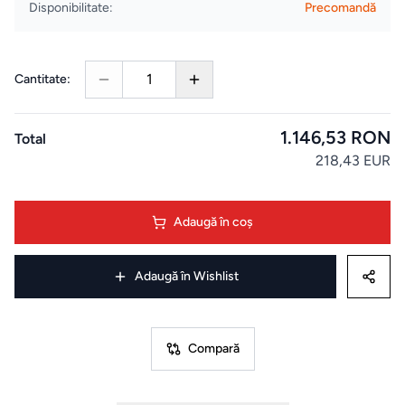
Disponibilitate:
Precomandă
Uscatoare
de rufe
1
Cantitate:
Aspiratoare
1.146,53 RON
Total
Cuptoare
218,43 EUR
Masini
Adaugă în coș
de
spalat
Adaugă în Wishlist
vase
Plite
Compară
Hote