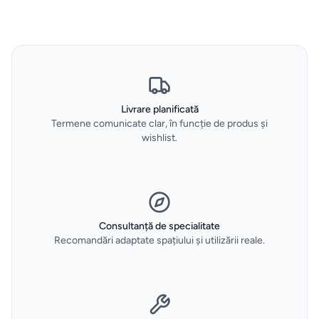
Sticlarie
si bar
Parfumuri
de
Livrare planificată
interior
Termene comunicate clar, în funcție de produs și
wishlist.
Parfumuri
pentru
auto
Consultanță de specialitate
Recomandări adaptate spațiului și utilizării reale.
MOBILIER
EXTERIOR
Fotolii
puf &