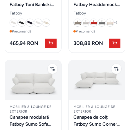
schimb
Fatboy Toní Bankski
Fatboy Headdemock
&
Pillow Sahara
Superb Pillow Grey
Fatboy
Fatboy
accesorii
Taupe
+
2
Precomandă
Precomandă
Pardoseli
465,94 RON
308,88 RON
Accesorii
mobilier
Expuse in
showroom
Iluminat
decorativ
MOBILIER & LOUNGE DE
MOBILIER & LOUNGE DE
EXTERIOR
EXTERIOR
Canapea modulară
Canapea de colț
Mobilier
Fatboy Sumo Sofa
Fatboy Sumo Corner