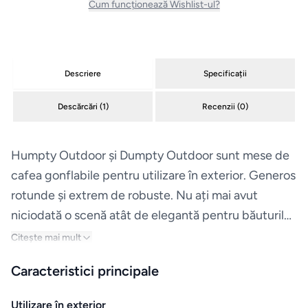
Cum funcționează Wishlist-ul?
Espressoare
Aparate
Descriere
Specificații
frigorifice
Descărcări (
1
)
Recenzii (
0
)
Consumabile
si accesorii
Humpty Outdoor și Dumpty Outdoor sunt mese de
cafea gonflabile pentru utilizare în exterior. Generos
Aparate
rotunde și extrem de robuste. Nu ați mai avut
de
niciodată o scenă atât de elegantă pentru băuturile
calcat
dvs. Blatul robust din oțel ține totul ordonat la locul
Citește mai mult
Sertare
lui. Ați vărsat ceva? Puneți pur și simplu husa la
Caracteristici principale
termice
mașina de spălat. Și pentru că Humpty Outdoor și
si
Dumpty Outdoor sunt atât de ușoare, le puteți
Utilizare în exterior