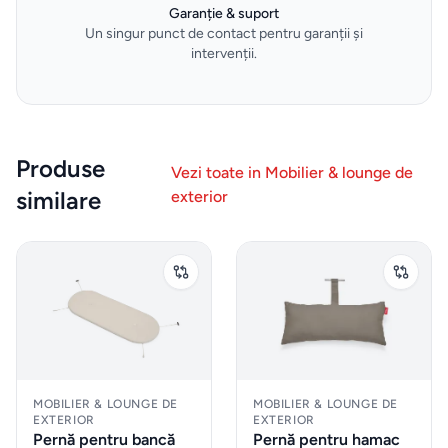
taburete
Garanție & suport
Un singur punct de contact pentru garanții și
intervenții.
Mobilier
&
lounge
de
Produse
Vezi toate in
Mobilier & lounge de
exterior
similare
exterior
Iluminat
Accesorii
& textile
ALTELE
MOBILIER & LOUNGE DE
MOBILIER & LOUNGE DE
Piese de
EXTERIOR
EXTERIOR
Pernă pentru bancă
Pernă pentru hamac