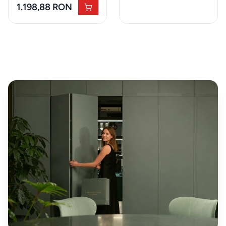
1.198,88 RON
BRANDURI
EXCLUSIVE
Electrocasnice
Miele
Vesela
Villeroy&Boch
Parfumuri
Esteban
Paris
Accesorii
JosephJoseph