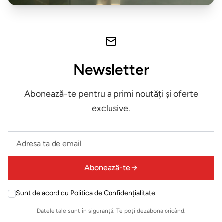
Newsletter
Abonează-te pentru a primi noutăți și oferte
exclusive.
Leave
this
field
Abonează-te
empty
Sunt de acord cu
Politica de Confidențialitate
.
Leave
this
Datele tale sunt în siguranță. Te poți dezabona oricând.
field