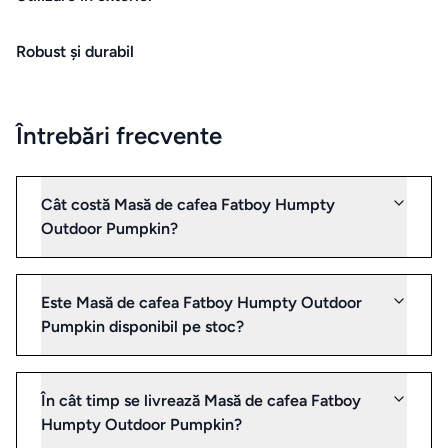
vidare
repoziția cu ușurință.
Robust și durabil
HOME
&
DECO
Întrebări frecvente
Oale
și
tigăi
Cât costă Masă de cafea Fatboy Humpty
Outdoor Pumpkin?
Depozitare
si
Este Masă de cafea Fatboy Humpty Outdoor
organizare
Pumpkin disponibil pe stoc?
dulapuri
Curățenie
În cât timp se livrează Masă de cafea Fatboy
și spălat
Humpty Outdoor Pumpkin?