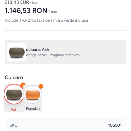
218,43 EUR
/ buc
Evenimente
1.146,53 RON
& Cursuri
/ buc
Include TVA 21%, taxa de timbru verde inclusă
Pardoseli
LVT
culoare: Ash
Accesorii
Atinge pentru imaginea completă
montaj
pardoseli
Culoare
!
!
ELECTROCASNICE
Masini
de
Pumpkin
Ash
spalat
rufe
SKU:
106501