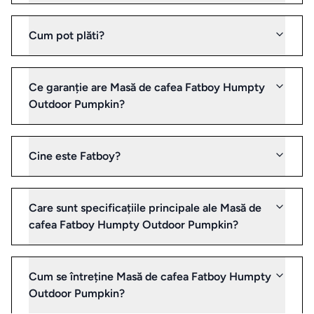
Gadgeturi
Cum pot plăti?
de
bucătărie
și
Ce garanție are Masă de cafea Fatboy Humpty
ustensile
Outdoor Pumpkin?
Sticle
Cine este Fatboy?
de
apa
Care sunt specificațiile principale ale Masă de
Cutii
cafea Fatboy Humpty Outdoor Pumpkin?
de
pranz
Cum se întreține Masă de cafea Fatboy Humpty
Outdoor Pumpkin?
Vesela