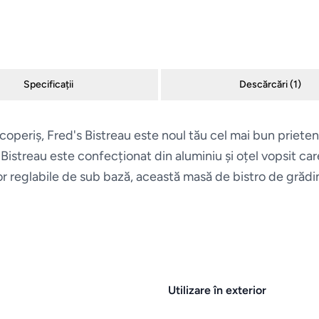
Specificații
Descărcări (
1
)
acoperiș, Fred's Bistreau este noul tău cel mai bun priet
istreau este confecționat din aluminiu și oțel vopsit care r
elor reglabile de sub bază, această masă de bistro de grăd
Utilizare în exterior