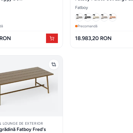
Orange Creme
Fatboy
dă
Precomandă
 RON
18.983,20 RON
 & LOUNGE DE EXTERIOR
grădină Fatboy Fred's