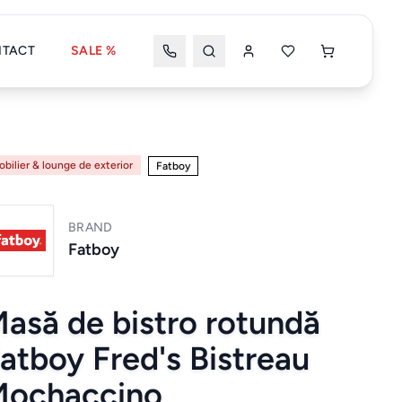
TACT
SALE %
Wishlist
Coșul meu
bilier & lounge de exterior
Fatboy
BRAND
Coșul tău este gol
Fatboy
asă de bistro rotundă
Wishlist
Wishlist nou
atboy Fred's Bistreau
Mochaccino