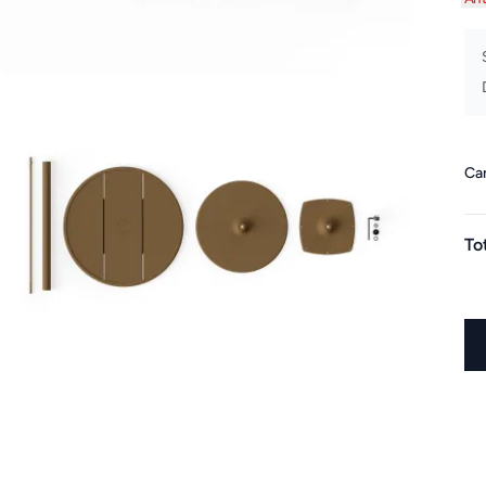
Can
To