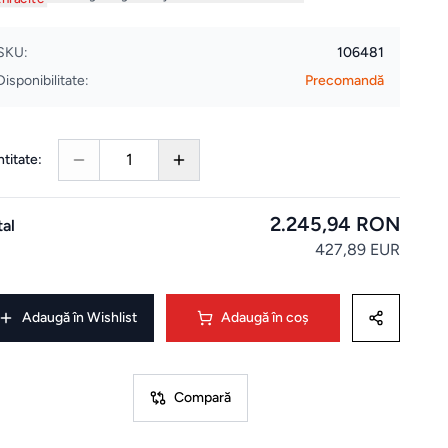
SKU:
106481
Disponibilitate:
Precomandă
1
titate:
2.245,94 RON
tal
427,89 EUR
Adaugă în Wishlist
Adaugă în coș
Compară