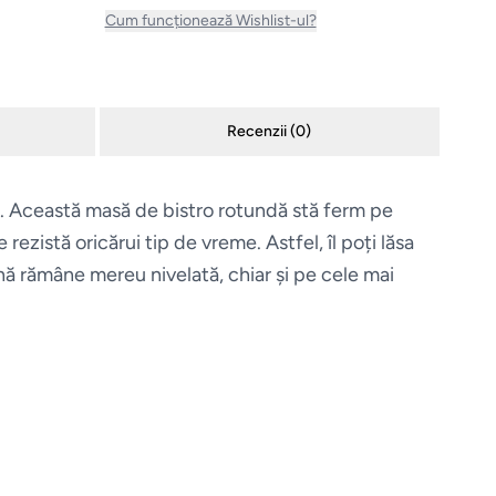
Cum funcționează Wishlist-ul?
Recenzii (
0
)
en. Această masă de bistro rotundă stă ferm pe
ezistă oricărui tip de vreme. Astfel, îl poți lăsa
ină rămâne mereu nivelată, chiar și pe cele mai