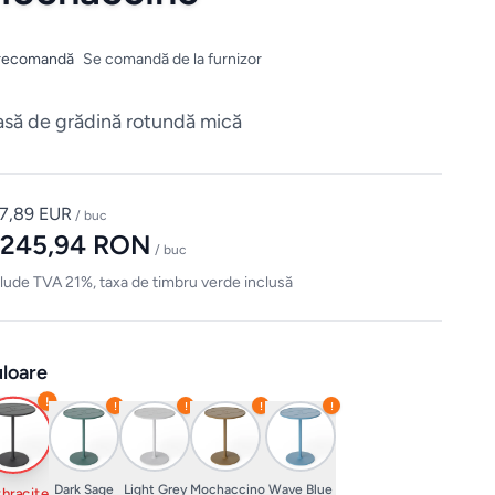
recomandă
Se comandă de la furnizor
să de grădină rotundă mică
7,89 EUR
/ buc
.245,94 RON
/ buc
lude TVA 21%, taxa de timbru verde inclusă
loare
!
!
!
!
!
Dark Sage
Light Grey
Mochaccino
Wave Blue
hracite