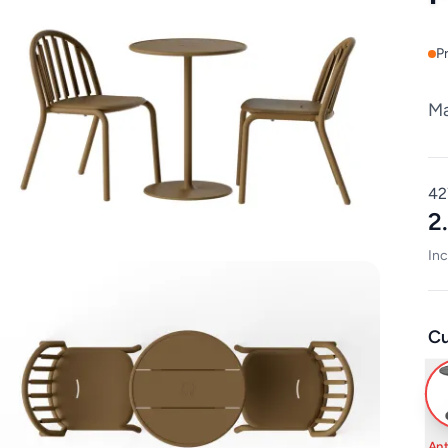
P
Ma
42
2
Inc
Cu
Ant