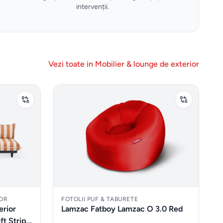
intervenții.
Vezi toate in
Mobilier & lounge de exterior
IOR
FOTOLII PUF & TABURETE
erior
Lamzac Fatboy Lamzac O 3.0 Red
ft Stripe