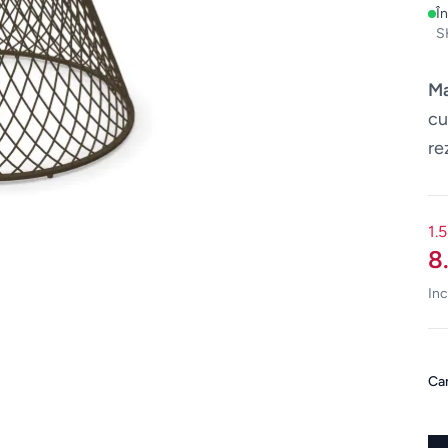
Î
S
M
cu
re
Di
1.
8
Inc
Can