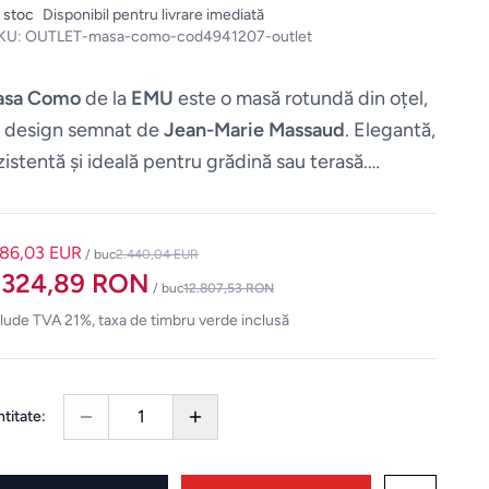
n stoc
Disponibil pentru livrare imediată
KU:
OUTLET-masa-como-cod4941207-outlet
asa Como
de la
EMU
este o masă rotundă din oțel,
 design semnat de
Jean-Marie Massaud
. Elegantă,
zistentă și ideală pentru grădină sau terasă.
mensiuni:
⌀
144
x 75 cm
.
586,03 EUR
/ buc
2.440,04 EUR
.324,89 RON
/ buc
12.807,53 RON
lude TVA 21%, taxa de timbru verde inclusă
1
titate: