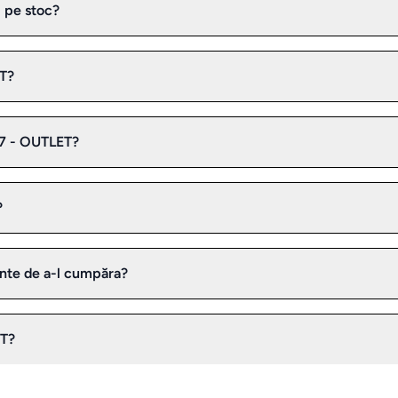
 pe stoc?
ET?
7 - OUTLET?
?
nte de a-l cumpăra?
ET?