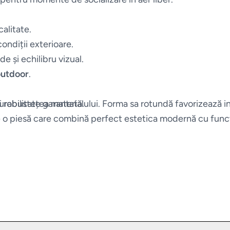
calitate.
condiții exterioare.
uide și echilibru vizual.
 outdoor
.
i robustețea materialului. Forma sa rotundă favorizează in
durabilitate garantată.
o piesă care combină perfect estetica modernă cu funcțio