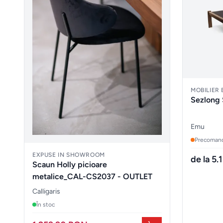
MOBILIER
Sezlong 
Emu
Precoman
EXPUSE IN SHOWROOM
de la 5
Scaun Holly picioare
metalice_CAL-CS2037 - OUTLET
Calligaris
În stoc