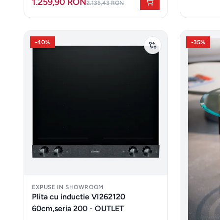
1.259,90 RON
2.135,43 RON
-
40
%
-
35
%
EXPUSE IN SHOWROOM
Plita cu inductie VI262120
60cm,seria 200 - OUTLET