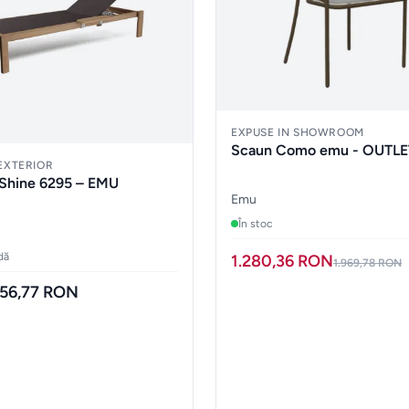
EXPUSE IN SHOWROOM
Scaun Como emu - OUTLE
 EXTERIOR
Shine 6295 – EMU
Emu
În stoc
dă
1.280,36 RON
1.969,78 RON
.156,77 RON