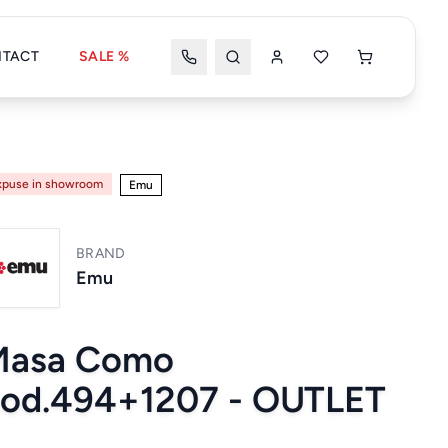
TACT
SALE %
Wishlist
Coșul meu
xpuse in showroom
Emu
BRAND
Coșul tău este gol
Emu
Masa Como
Wishlist
Wishlist nou
od.494+1207 - OUTLET