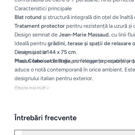
Caracteristici principale
Blat rotund
și structură integrală din oțel de înaltă 
Tratament protector
pentru rezistență la uzură și 
Design semnat de
Jean-Marie Massaud
, cu linii fl
Ideală pentru
grădini, terase și spații de relaxare
Dimensiuni:
Design și stil
⌀
144 x 75 cm
.
Produs
Masa Como
fabricat în Italia
se distinge prin eleganța proporțiilor ș
, cu finisaje impecabile și 
aduce o notă contemporană în orice ambient. Este 
designului italian pentru exterior.
Citește mai mult
Întrebări frecvente