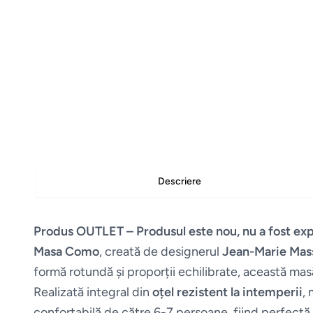
Descriere
Produs OUTLET – Produsul este nou, nu a fost ex
Masa Como
, creată de designerul
Jean-Marie Mas
formă rotundă și proporții echilibrate, această ma
Realizată integral din
oțel rezistent la intemperii
,
confortabilă de către 6-7 persoane, fiind perfectă 