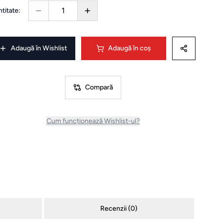
1
titate:
Adaugă în Wishlist
Adaugă în coș
Compară
Cum funcționează Wishlist-ul?
Recenzii (
0
)