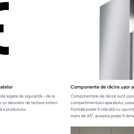
atelor
Componente de răcire uşor a
le legate de siguranță – de la
Componentele de răcire sunt uşor 
re un laborator de testare extern
compartimentului aparatului, ceea 
ă a produsului.
frontală poate fi ridicată cu uşuri
mare de 45°, aceasta poate fi det