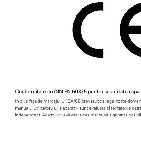
Conformitate cu DIN EN 60335 pentru securitatea apar
În plus față de marcajul UKCA/CE prevăzut de lege, toate domenii
manualul utilizatorului la aparat – sunt evaluate și testate de căt
independent. Acest lucru vă oferă cea mai bună siguranță posibil