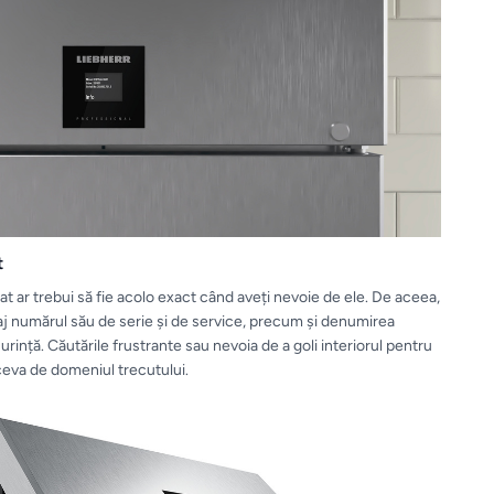
t
rat ar trebui să fie acolo exact când aveți nevoie de ele. De aceea,
șaj numărul său de serie și de service, precum și denumirea
urință. Căutările frustrante sau nevoia de a goli interiorul pentru
ceva de domeniul trecutului.