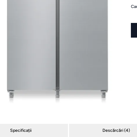
Can
Specificații
Descărcări (
4
)