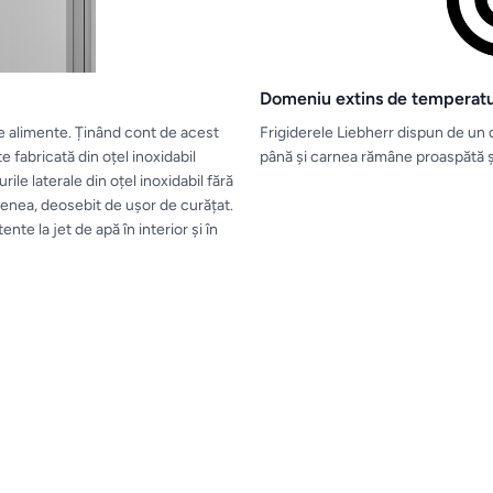
Domeniu extins de temperatu
ate alimente. Ținând cont de acest
Frigiderele Liebherr dispun de un 
e fabricată din oțel inoxidabil
până și carnea rămâne proaspătă ș
ile laterale din oțel inoxidabil fără
menea, deosebit de ușor de curățat.
nte la jet de apă în interior și în