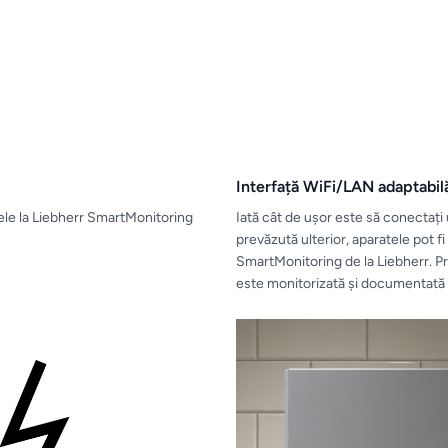
Interfață WiFi/LAN adaptabil
ele la Liebherr SmartMonitoring
Iată cât de ușor este să conectați 
prevăzută ulterior, aparatele pot f
SmartMonitoring de la Liebherr. Pr
este monitorizată și documentată co