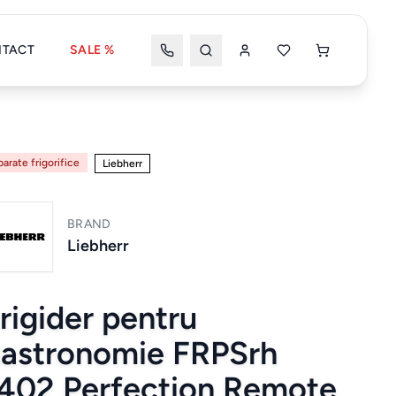
TACT
SALE %
Wishlist
Coșul meu
arate frigorifice
Liebherr
BRAND
Coșul tău este gol
Liebherr
rigider pentru
Wishlist
Wishlist nou
astronomie FRPSrh
402 Perfection Remote