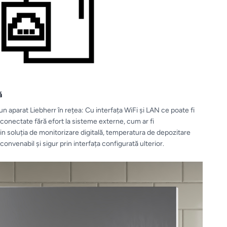
ă
un aparat Liebherr în rețea: Cu interfața WiFi și LAN ce poate fi
i conectate fără efort la sisteme externe, cum ar fi
in soluția de monitorizare digitală, temperatura de depozitare
nvenabil și sigur prin interfața configurată ulterior.