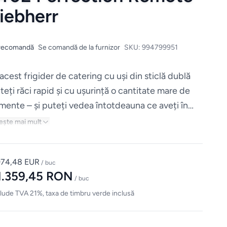
iebherr
recomandă
Se comandă de la furnizor
SKU:
994799951
 acest frigider de catering cu uși din sticlă dublă
teți răci rapid și cu ușurință o cantitate mare de
imente – și puteți vedea întotdeauna ce aveți în
arat. Puteți regla cu precizie temperatura la un
ește mai mult
vel stabil, utilizând electronica conformă HACCP.
974,48 EUR
/ buc
1.359,45 RON
/ buc
lude TVA 21%, taxa de timbru verde inclusă