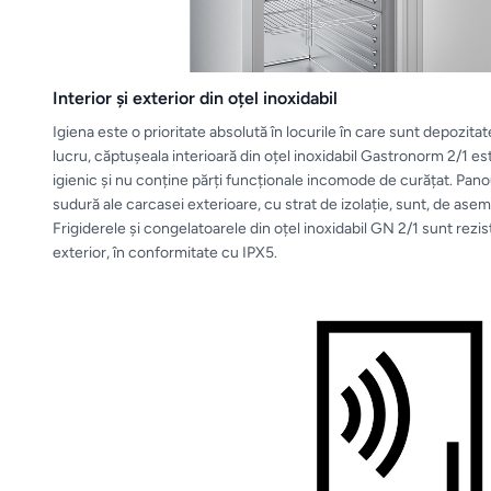
Interior și exterior din oțel inoxidabil
Igiena este o prioritate absolută în locurile în care sunt depozit
lucru, căptușeala interioară din oțel inoxidabil Gastronorm 2/1 est
igienic și nu conține părți funcționale incomode de curățat. Panour
sudură ale carcasei exterioare, cu strat de izolație, sunt, de ase
Frigiderele și congelatoarele din oțel inoxidabil GN 2/1 sunt reziste
exterior, în conformitate cu IPX5.