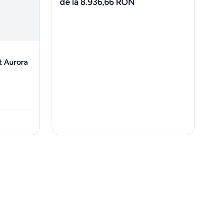
de la 8.936,66 RON
t Aurora