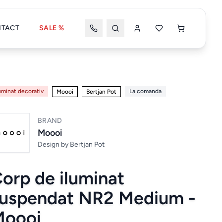
TACT
SALE %
Wishlist
Coșul meu
uminat decorativ
La comanda
Moooi
Bertjan Pot
BRAND
Coșul tău este gol
Moooi
Design by
Bertjan Pot
orp de iluminat
Wishlist
Wishlist nou
uspendat NR2 Medium -
Moooi