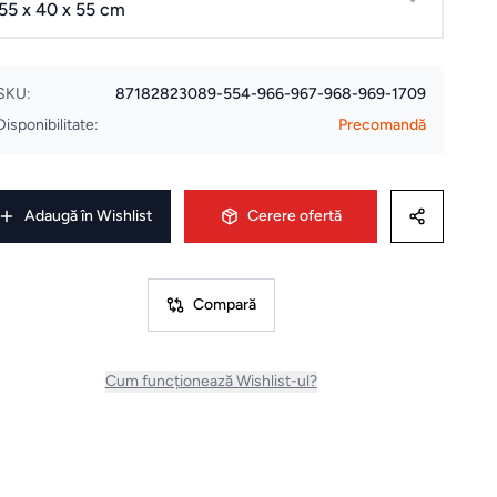
55 x 40 x 55 cm
SKU:
87182823089-554-966-967-968-969-1709
Disponibilitate:
Precomandă
Adaugă în Wishlist
Cerere ofertă
Compară
Cum funcționează Wishlist-ul?