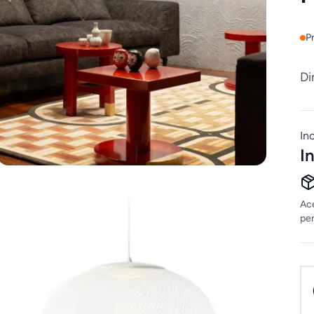
P
Di
In
I
Ace
per