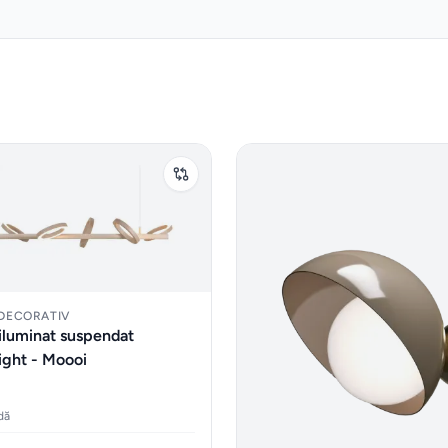
 DECORATIV
iluminat suspendat
Light - Moooi
dă