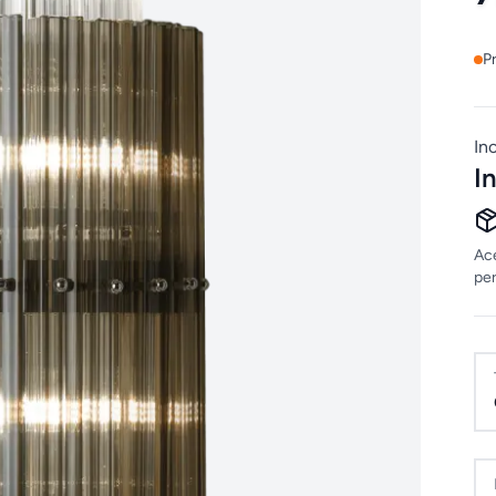
P
In
I
Ace
per