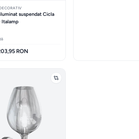
 DECORATIV
iluminat suspendat Cicla
 Italamp
dă
.203,95 RON