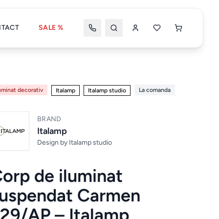
TACT
SALE %
Wishlist
Coșul meu
uminat decorativ
La comanda
Italamp
Italamp studio
BRAND
Coșul tău este gol
Italamp
Design by
Italamp studio
orp de iluminat
Wishlist
Wishlist nou
uspendat Carmen
29/AP – Italamp