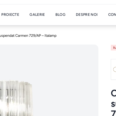
PROIECTE
GALERIE
BLOG
DESPRE NOI
CON
suspendat Carmen 729/AP – Italamp
Il
C
s
7