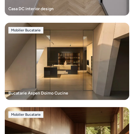
vidare
Casa DC interior design
HOME
&
DECO
Mobilier Bucatarie
Oale
și
tigăi
Depozitare
si
organizare
Bucatarie Aspen Doimo Cucine
dulapuri
Mobilier Bucatarie
Curățenie
și spălat