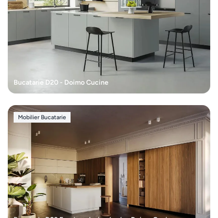
Sticlarie
si bar
Parfumuri
de
interior
Bucatarie D20 - Doimo Cucine
Parfumuri
Mobilier Bucatarie
pentru
auto
MOBILIER
EXTERIOR
Fotolii
puf &