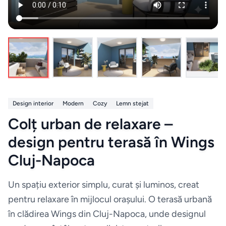
Paturi
Electrocasnice
12
Noptiere
Home & Deco
10
Saltele
Mobilier exterior
4
Masute
de
Design interior
Modern
Cozy
Lemn stejat
Altele
6
machiaj
Colț urban de relaxare –
design pentru terasă în Wings
Zona Living
5
BUCATARIE
Cluj-Napoca
&
DINING
Branduri exclusive
4
Un spațiu exterior simplu, curat și luminos, creat
Chiuvete
pentru relaxare în mijlocul orașului. O terasă urbană
& Baterii
în clădirea Wings din Cluj-Napoca, unde designul