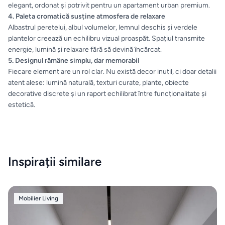
elegant, ordonat și potrivit pentru un apartament urban premium.
4. Paleta cromatică susține atmosfera de relaxare
Uscatoare
Albastrul peretelui, albul volumelor, lemnul deschis și verdele
de rufe
plantelor creează un echilibru vizual proaspăt. Spațiul transmite
energie, lumină și relaxare fără să devină încărcat.
Aspiratoare
5. Designul rămâne simplu, dar memorabil
Fiecare element are un rol clar. Nu există decor inutil, ci doar detalii
atent alese: lumină naturală, texturi curate, plante, obiecte
Cuptoare
decorative discrete și un raport echilibrat între funcționalitate și
estetică.
Masini
de
spalat
vase
Inspirații similare
Plite
Mobilier Living
Hote