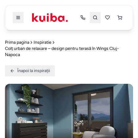
Înapoi
Înapoi
Prima pagina
Inspiratie
Colț urban de relaxare – design pentru terasă în Wings Cluj-
PRODUSE
PRODUSE
Napoca
TOATE
TOATE
Înapoi la inspirații
PRODUSELE
PRODUSELE
DRESSING
&
Dressing & Dormitor
5
DORMITOR
Mobilier
Bucatarie & Dining
4
Dressing
Alte Categorii
5