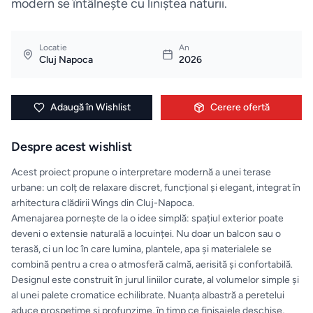
modern se întâlnește cu liniștea naturii.
Mobilier
de
bucatarie
Locatie
An
Cluj Napoca
2026
Mese
Adaugă în Wishlist
Cerere ofertă
Scaune
Despre acest wishlist
ALTE
Acest proiect propune o interpretare modernă a unei terase
CATEGORII
urbane: un colț de relaxare discret, funcțional și elegant, integrat în
arhitectura clădirii Wings din Cluj-Napoca.
Ceramica
Amenajarea pornește de la o idee simplă: spațiul exterior poate
deveni o extensie naturală a locuinței. Nu doar un balcon sau o
Accesorii
terasă, ci un loc în care lumina, plantele, apa și materialele se
pentru
combină pentru a crea o atmosferă calmă, aerisită și confortabilă.
Designul este construit în jurul liniilor curate, al volumelor simple și
casă
al unei palete cromatice echilibrate. Nuanța albastră a peretelui
aduce prospețime și profunzime, în timp ce finisajele deschise,