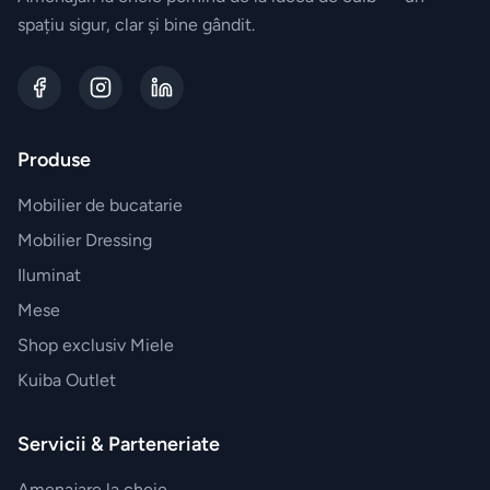
BRANDURI
spațiu sigur, clar și bine gândit.
EXCLUSIVE
Electrocasnice
Miele
Produse
Vesela
Villeroy&Boch
Mobilier de bucatarie
Mobilier Dressing
Parfumuri
Iluminat
Esteban
Mese
Paris
Shop exclusiv Miele
Kuiba Outlet
Accesorii
JosephJoseph
Servicii & Parteneriate
Amenajare la cheie