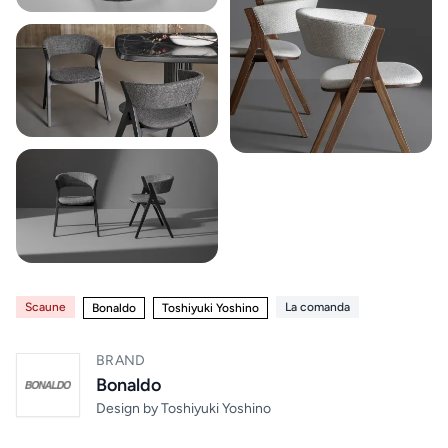
Paturi
Electrocasnice
12
Noptiere
Home & Deco
10
Saltele
Mobilier exterior
4
Masute
de
Altele
5
machiaj
Zona Living
5
BUCATARIE
Scaune
La comanda
Bonaldo
Toshiyuki Yoshino
&
DINING
Branduri exclusive
4
BRAND
Chiuvete
Bonaldo
& Baterii
Design by
Toshiyuki Yoshino