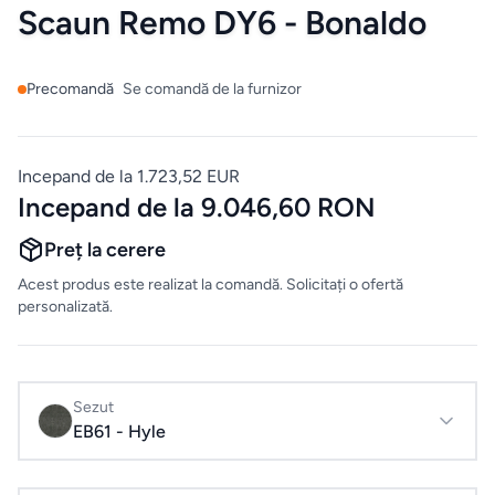
Mobilier
Scaun Remo DY6 - Bonaldo
de
bucatarie
Precomandă
Se comandă de la furnizor
Mese
Incepand de la 1.723,52 EUR
Scaune
Incepand de la 9.046,60 RON
Preț la cerere
ALTE
CATEGORII
Acest produs este realizat la comandă. Solicitați o ofertă
personalizată.
Ceramica
Accesorii
Sezut
pentru
EB61 - Hyle
casă