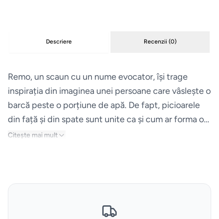
Masini
de
Descriere
Recenzii (
0
)
spalat
vase
Remo, un scaun cu un nume evocator, își trage
Plite
inspirația din imaginea unei persoane care vâslește o
barcă peste o porțiune de apă. De fapt, picioarele
Hote
din față și din spate sunt unite ca și cum ar forma o
pereche de vâsle în mișcare. Modelul picioarelor
Citește mai mult
Espressoare
subliniază acest sentiment de dinamism, în timp ce
continuitatea în cadru accentuează căldura și
Aparate
soliditatea lemnului masiv, care este disponibil în
frigorifice
diferite nuanțe. Spătarul curbat face ca acest scaun
să fie primitor și ideal pentru a fi plasat în jurul unei
Consumabile
mese în zona de luat masa sau pentru un confort mai