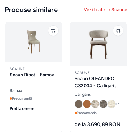
tigăi
Produse similare
Vezi toate in
Scaune
Depozitare
si
organizare
dulapuri
Curățenie
și spălat
SCAUNE
SCAUNE
Scaun Ribot - Bamax
Scaun OLEANDRO
Gadgeturi
CS2034 - Calligaris
Bamax
de
Calligaris
Precomandă
bucătărie
+
7
și
Pret la cerere
Precomandă
ustensile
de la 3.690,89 RON