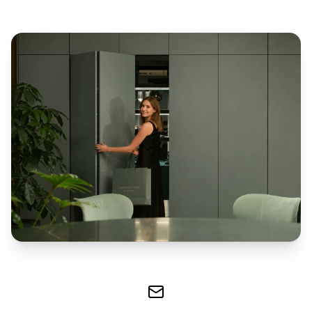
Iluminat
Accesorii
& textile
ALTELE
Piese de
schimb
&
accesorii
Accesorii
mobilier