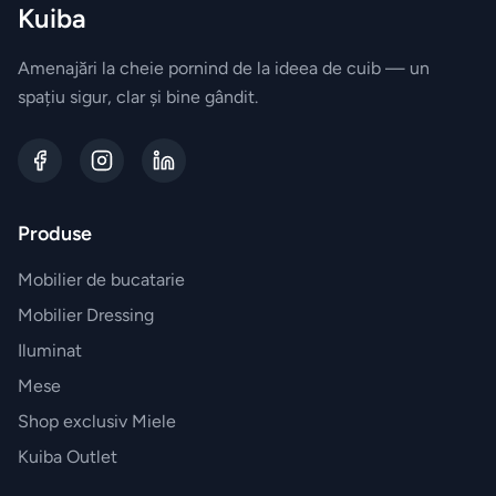
Kuiba
Biblioteca
Amenajări la cheie pornind de la ideea de cuib — un
spațiu sigur, clar și bine gândit.
Comode
Canapele
Produse
BRANDURI
EXCLUSIVE
Mobilier de bucatarie
Electrocasnice
Mobilier Dressing
Miele
Iluminat
Mese
Vesela
Shop exclusiv Miele
Villeroy&Boch
Kuiba Outlet
Parfumuri