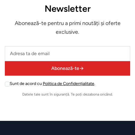
Expuse in
Newsletter
showroom
Abonează-te pentru a primi noutăți și oferte
Iluminat
exclusive.
decorativ
Leave
Mobilier
this
exterior
field
Abonează-te
empty
ZONA
LIVING
Sunt de acord cu
Politica de Confidențialitate
.
Leave
this
Datele tale sunt în siguranță. Te poți dezabona oricând.
Fotolii
field
empty
Masute
de
cafea