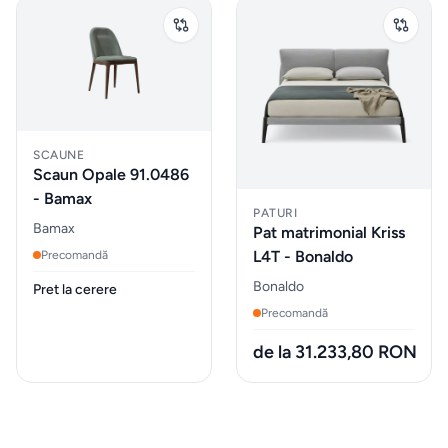
Parfumuri
pentru
auto
MOBILIER
SCAUNE
EXTERIOR
Scaun Opale 91.0486
- Bamax
Fotolii
PATURI
Bamax
Pat matrimonial Kriss
puf &
L4T - Bonaldo
Precomandă
taburete
Bonaldo
Pret la cerere
Precomandă
Mobilier
&
de la 31.233,80 RON
lounge
de
exterior