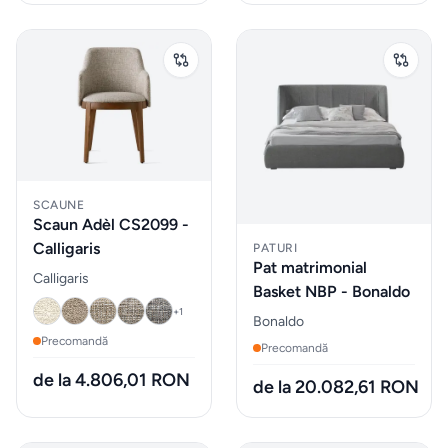
Sticle
de
apa
Cutii
de
pranz
SCAUNE
Scaun Adèl CS2099 -
Vesela
Calligaris
PATURI
Pat matrimonial
Calligaris
Sticlarie
Basket NBP - Bonaldo
si bar
+
1
Bonaldo
Precomandă
Precomandă
Parfumuri
de la 4.806,01 RON
de la 20.082,61 RON
de
interior