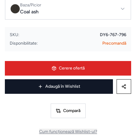
Evenimente
Baza/Picior
Coal ash
& Cursuri
ELECTROCASNICE
SKU:
DY6-767-796
Disponibilitate:
Precomandă
Masini
de
spalat
Cerere ofertă
rufe
Adaugă în Wishlist
Uscatoare
de rufe
Compară
Aspiratoare
Cuptoare
Cum funcționează Wishlist-ul?