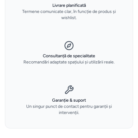
si accesorii
Livrare planificată
mare într-un spațiu de lucru.
Termene comunicate clar, în funcție de produs și
wishlist.
Aparate
de
calcat
Sertare
Consultanță de specialitate
termice
Recomandări adaptate spațiului și utilizării reale.
si
vidare
HOME
Garanție & suport
&
Un singur punct de contact pentru garanții și
DECO
intervenții.
Oale
și